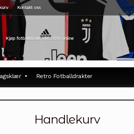
kurv
Kontakt oss
Kjøp fotballdrakt VM 2026 online
agsklær
Retro Fotballdrakter
Handlekurv