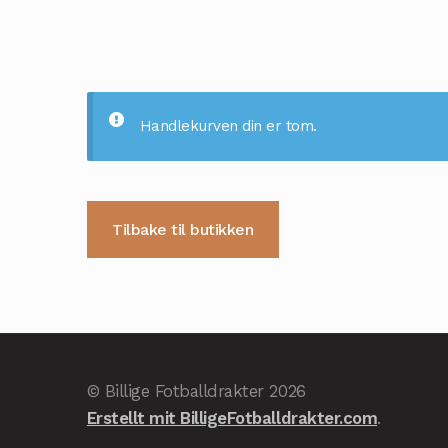
Handlekurven din er tom.
Tilbake til butikken
© Billige Fotballdrakter 2026
Erstellt mit BilligeFotballdrakter.com
.