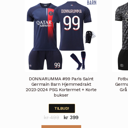
varianter.
Alternativene
kan
velges
på
produktsiden
DONNARUMMA #99 Paris Saint
Fotba
Germain Barn Hjemmedrakt
Germa
2023-2024 PSG Kortermet + Korte
Grå
bukser
TILBUD!
Opprinnelig
Nåværende
kr
499
kr
399
pris
pris