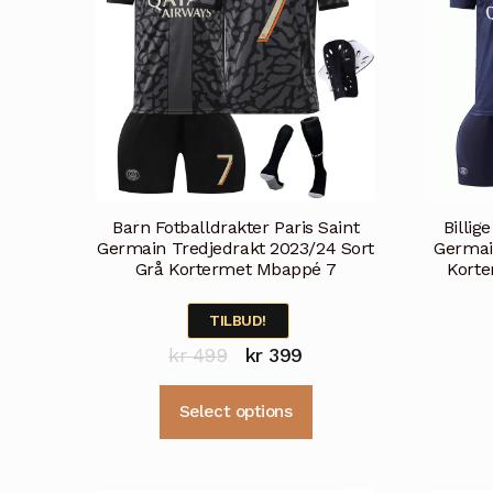
velges
på
produktsiden
Barn Fotballdrakter Paris Saint
Billig
Germain Tredjedrakt 2023/24 Sort
Germai
Grå Kortermet Mbappé 7
Korte
TILBUD!
Opprinnelig
Nåværende
kr
499
kr
399
pris
pris
Dette
Select options
var:
er:
produktet
kr 499.
kr 399.
har
flere