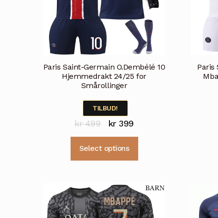
Paris Saint-Germain O.Dembélé 10
Paris
Hjemmedrakt 24/25 for
Mba
Smårollinger
TILBUD!
Opprinnelig
Nåværende
kr
499
kr
399
pris
pris
Dette
Select options
var:
er:
produktet
kr 499.
kr 399.
har
flere
varianter.
Alternativene
kan