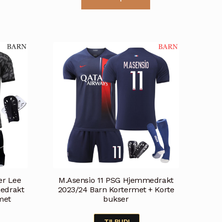
produktet
produktet
r 399.
kr 499.
kr 399.
har
har
flere
flere
varianter.
varianter.
Alternativene
Alternativene
kan
kan
velges
velges
på
på
produktsiden
produktsiden
er Lee
M.Asensio 11 PSG Hjemmedrakt
jedrakt
2023/24 Barn Kortermet + Korte
met
bukser
TILBUD!