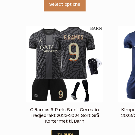
Dette
Select options
var:
er:
produktet
kr 499.
kr 399.
har
flere
varianter.
Alternativene
kan
velges
på
produktsiden
G.Ramos 9 Paris Saint-Germain
Kimpe
Tredjedrakt 2023-2024 Sort Grå
2023/
Kortermet til Barn
TILBUD!