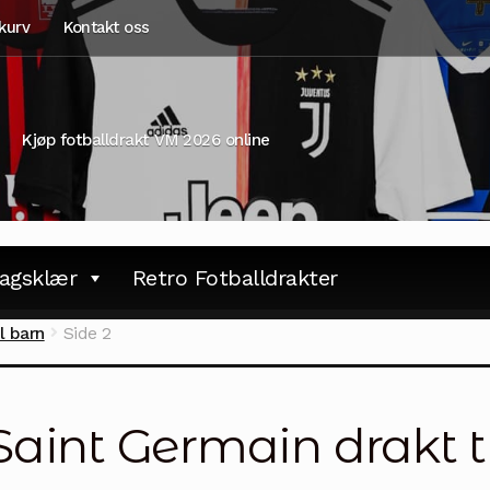
kurv
Kontakt oss
Kjøp fotballdrakt VM 2026 online
agsklær
Retro Fotballdrakter
l barn
Side 2
Saint Germain drakt t