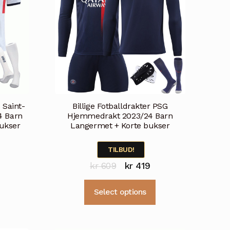
velges
på
på
produktsiden
produktsiden
s Saint-
Billige Fotballdrakter PSG
4 Barn
Hjemmedrakt 2023/24 Barn
ukser
Langermet + Korte bukser
TILBUD!
lig
åværende
Opprinnelig
Nåværende
kr
609
kr
419
ris
pris
pris
Dette
Dette
Select options
r:
var:
er:
produktet
produktet
r 399.
kr 609.
kr 419.
har
har
flere
flere