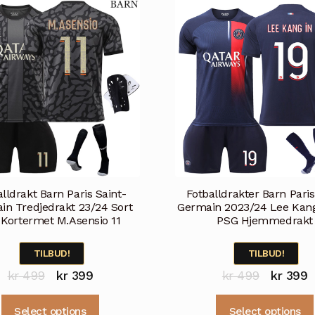
varianter.
Alternativene
kan
velges
på
produktsiden
lldrakt Barn Paris Saint-
Fotballdrakter Barn Paris
in Tredjedrakt 23/24 Sort
Germain 2023/24 Lee Kang
 Kortermet M.Asensio 11
PSG Hjemmedrakt
TILBUD!
TILBUD!
Opprinnelig
Nåværende
Opprinne
N
kr
499
kr
399
kr
499
kr
399
pris
pris
pris
p
Dette
Select options
Select options
var:
er:
var:
e