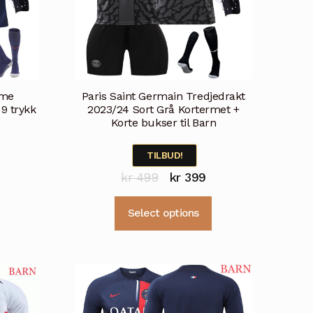
mme
Paris Saint Germain Tredjedrakt
9 trykk
2023/24 Sort Grå Kortermet +
Korte bukser til Barn
TILBUD!
lig
åværende
Opprinnelig
Nåværende
kr
499
kr
399
ris
Dette
pris
pris
r:
Dette
produktet
Select options
var:
er:
produktet
r 399.
har
kr 499.
kr 399.
har
flere
flere
varianter.
varianter.
Alternativene
Alternativene
kan
kan
velges