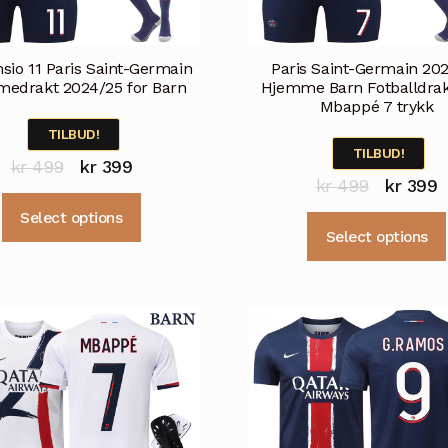
sio 11 Paris Saint-Germain
Paris Saint-Germain 20
edrakt 2024/25 for Barn
Hjemme Barn Fotballdra
Mbappé 7 trykk
TILBUD!
TILBUD!
Opprinnelig
Nåværende
kr
499
kr
399
Opprinne
N
kr
499
kr
399
pris
pris
Dette
pris
p
Select options
var:
er:
produktet
Select options
var:
e
kr 499.
kr 399.
har
kr 499.
k
flere
varianter.
Alternativene
kan
velges
på
produktsiden