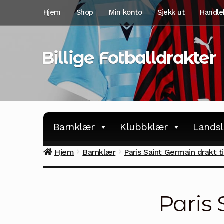
Hopp
Hopp
Hjem
Shop
Min konto
Sjekk ut
Handle
til
til
navigasjon
innhold
Billige Fotballdrakter
Barnklær
Klubbklær
Landsl
Hjem
Barnklær
Paris Saint Germain drakt ti
Paris 