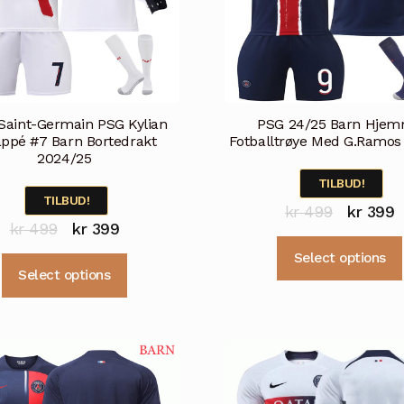
 Saint-Germain PSG Kylian
PSG 24/25 Barn Hje
ppé #7 Barn Bortedrakt
Fotballtrøye Med G.Ramos 
2024/25
TILBUD!
TILBUD!
Opprinne
N
kr
499
kr
399
Opprinnelig
Nåværende
kr
499
kr
399
pris
p
pris
pris
Select options
var:
e
Dette
Select options
var:
er:
produktet
kr 499.
k
kr 499.
kr 399.
har
flere
varianter.
Alternativene
kan