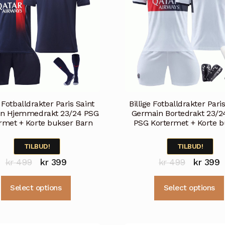
velges
på
produktsiden
e Fotballdrakter Paris Saint
Billige Fotballdrakter Pari
n Hjemmedrakt 23/24 PSG
Germain Bortedrakt 23/2
rmet + Korte bukser Barn
PSG Kortermet + Korte b
TILBUD!
TILBUD!
Opprinnelig
Nåværende
Opprinne
N
kr
499
kr
399
kr
499
kr
399
pris
pris
pris
p
Dette
Select options
Select options
var:
er:
var:
e
produktet
kr 499.
kr 399.
kr 499.
k
har
flere