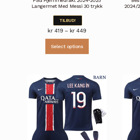
PSG Hjemmedrakt 2024-2025
Bes
Langermet Med Messi 30 trykk
2024/2
TILBUD!
Prisområde:
kr
419
–
kr
449
kr 419
Dette
Select options
til
produktet
kr 449
har
flere
varianter.
Alternativene
kan
velges
på
produktsiden