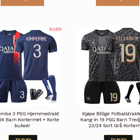
produktet
kr 499.
kr 399.
kr 499.
k
har
flere
varianter.
Alternativene
kan
velges
på
produktsiden
mbe 3 PSG Hjemmedrakt
Kjøpe Billige Fotballdrakt
24 Barn Kortermet + Korte
Kang-in 19 PSG Barn Tred
bukser
23/24 Sort Grå Korter
TILBUD!
TILBUD!