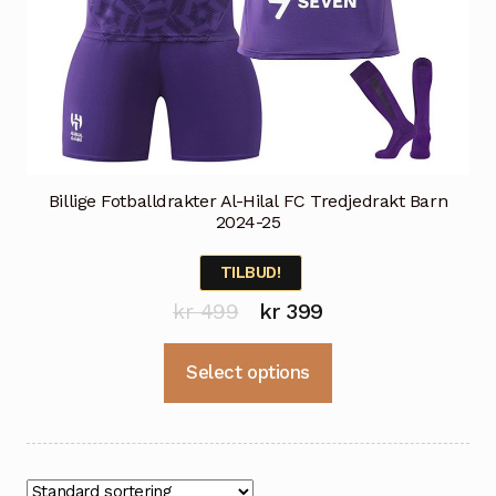
Billige Fotballdrakter Al-Hilal FC Tredjedrakt Barn
2024-25
TILBUD!
Opprinnelig
Nåværende
kr
499
kr
399
pris
pris
Dette
Select options
var:
er:
produktet
kr 499.
kr 399.
har
flere
varianter.