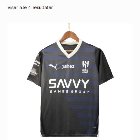
Handlekurv
Viser alle 4 resultater
Kontakt oss