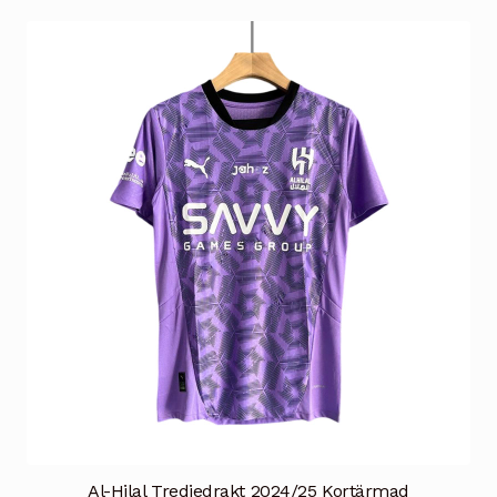
flere
varianter.
Alternativene
kan
velges
på
produktsiden
Al-Hilal Tredjedrakt 2024/25 Kortärmad