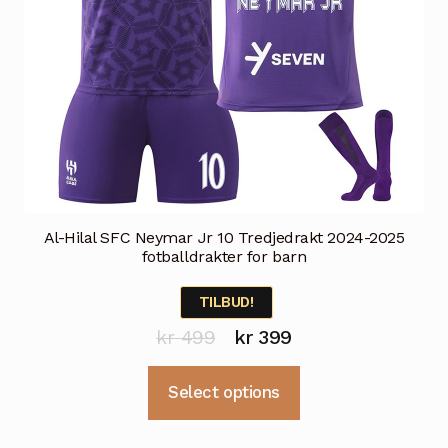
Al-Hilal SFC Neymar Jr 10 Tredjedrakt 2024-2025
fotballdrakter for barn
TILBUD!
Opprinnelig
Nåværende
kr
499
kr
399
pris
pris
Dette
Select options
var:
er:
produktet
kr 499.
kr 399.
har