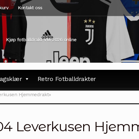
kurv
Kontakt oss
Kjøp fotballdrakt VM 2026 online
agsklær
Retro Fotballdrakter
verkusen Hjemmedrakt»
04 Leverkusen Hjem