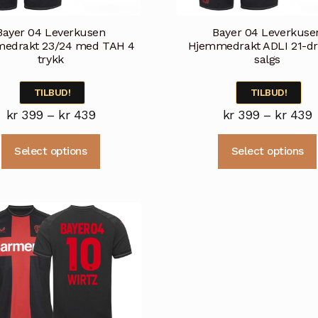
Bayer 04 Leverkusen
Bayer 04 Leverkuse
edrakt 23/24 med TAH 4
Hjemmedrakt ADLI 21-dra
trykk
salgs
TILBUD!
TILBUD!
Prisområde:
P
kr
399
–
kr
439
kr
399
–
kr
439
kr 399
k
Dette
Select options
Select options
til
t
produktet
kr 439
k
har
flere
varianter.
Alternativene
kan
velges
på
produktsiden