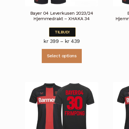
Bayer 04 Leverkusen 2023/24
Hjemmedrakt – XHAKA 34
Hjemm
TILBUD!
Prisområde:
kr
399
–
kr
439
kr 399
Dette
Select options
til
produktet
kr 439
har
flere
varianter.
Alternativene
kan
velges
på
produktsiden