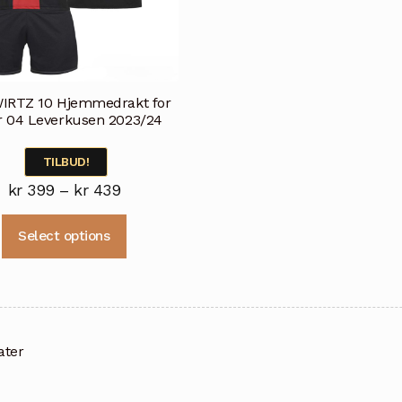
WIRTZ 10 Hjemmedrakt for
r 04 Leverkusen 2023/24
TILBUD!
Prisområde:
kr
399
–
kr
439
kr 399
Dette
Select options
til
produktet
kr 439
har
flere
varianter.
Alternativene
tater
kan
velges
på