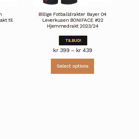
n
Billige Fotballdrakter Bayer 04
kt til
Leverkusen BONIFACE #22
Hjemmedrakt 2023/24
TILBUD!
risområde:
Prisområde:
kr
399
–
kr
439
r 399
kr 399
Dette
Dette
Select options
il
til
produktet
produktet
r 439
kr 439
har
har
flere
flere
varianter.
varianter.
Alternativene
Alternativene
kan
kan
velges
velges
på
på
produktsiden
produktsiden