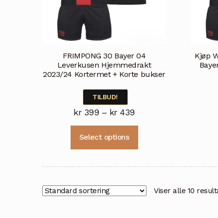
FRIMPONG 30 Bayer 04
Kjøp 
Leverkusen Hjemmedrakt
Baye
2023/24 Kortermet + Korte bukser
TILBUD!
Prisområde:
kr
399
–
kr
439
kr 399
Dette
Select options
til
produktet
kr 439
har
flere
varianter.
Alternativene
Viser alle 10 resul
kan
velges