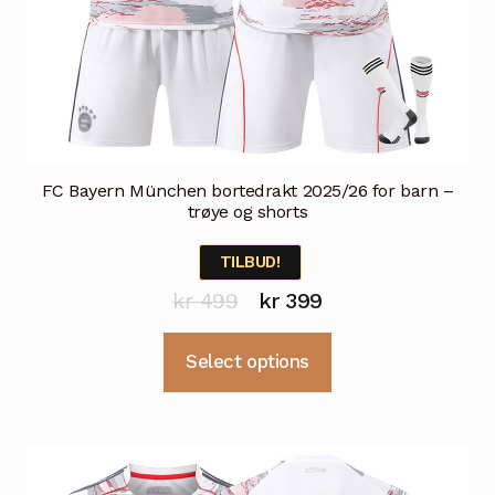
FC Bayern München bortedrakt 2025/26 for barn –
trøye og shorts
TILBUD!
Opprinnelig
Nåværende
kr
499
kr
399
pris
pris
Dette
Select options
var:
er:
produktet
kr 499.
kr 399.
har
flere
varianter.
Alternativene