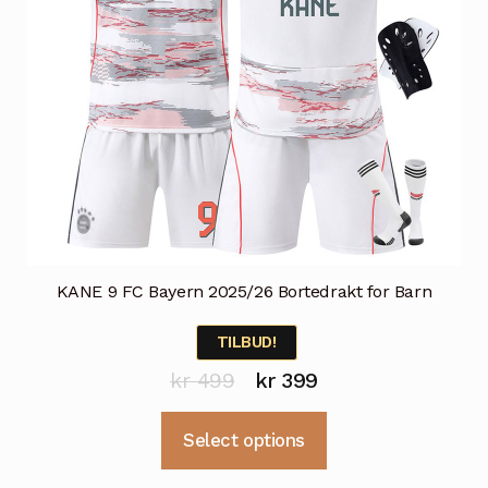
KANE 9 FC Bayern 2025/26 Bortedrakt for Barn
TILBUD!
Opprinnelig
Nåværende
kr
499
kr
399
pris
pris
Dette
Select options
var:
er:
produktet
kr 499.
kr 399.
har