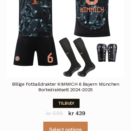
produktsiden
Billige Fotballdrakter KIMMICH 6 Bayern München
Bortedraktsett 2024-2025
TILBUD!
Opprinnelig
Nåværende
kr
599
kr
439
pris
pris
Dette
Select options