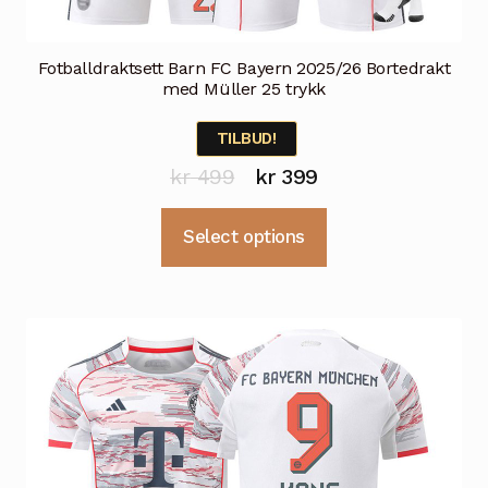
Fotballdraktsett Barn FC Bayern 2025/26 Bortedrakt
med Müller 25 trykk
TILBUD!
Opprinnelig
Nåværende
kr
499
kr
399
pris
pris
Dette
Select options
var:
er:
produktet
kr 499.
kr 399.
har
flere
varianter.
Alternativene
kan
velges
på
produktsiden