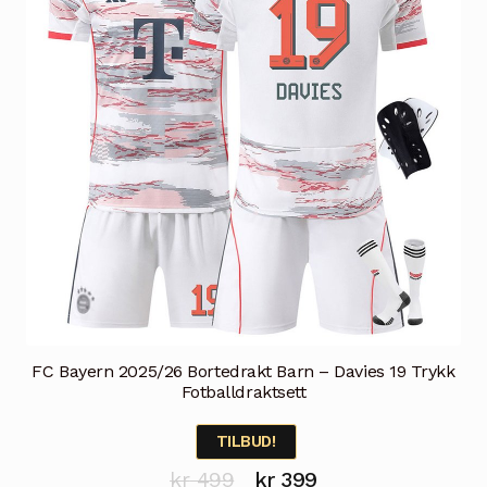
velges
på
produktsiden
FC Bayern 2025/26 Bortedrakt Barn – Davies 19 Trykk
Fotballdraktsett
TILBUD!
Opprinnelig
Nåværende
kr
499
kr
399