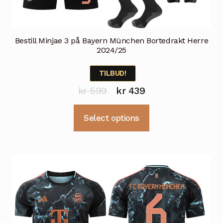
Bestill Minjae 3 på Bayern München Bortedrakt Herre
2024/25
TILBUD!
Opprinnelig
Nåværende
kr
599
kr
439
pris
pris
Dette
Select options
var:
er:
produktet
kr 599.
kr 439.
har
flere
varianter.
Alternativene
kan
velges
på