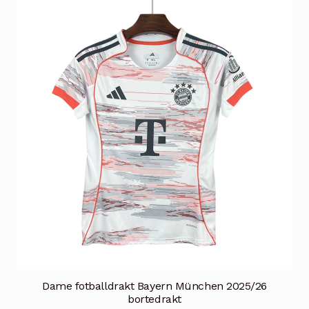
varianter.
Alternativene
kan
velges
på
produktsiden
Dame fotballdrakt Bayern München 2025/26
bortedrakt