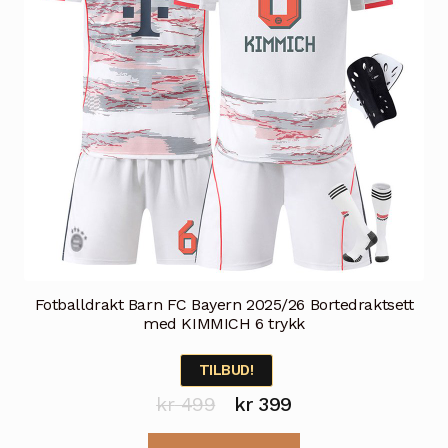
på
produktsiden
Fotballdrakt Barn FC Bayern 2025/26 Bortedraktsett
med KIMMICH 6 trykk
TILBUD!
Opprinnelig
Nåværende
kr
499
kr
399
pris
pris
Dette