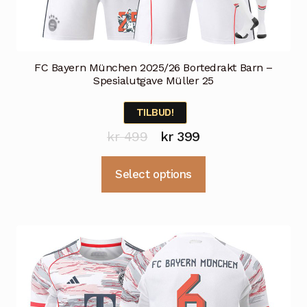
FC Bayern München 2025/26 Bortedrakt Barn –
Spesialutgave Müller 25
TILBUD!
Opprinnelig
Nåværende
kr
499
kr
399
pris
pris
Dette
Select options
var:
er:
produktet
kr 499.
kr 399.
har
flere
varianter.
Alternativene
kan
velges