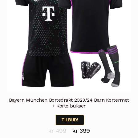
velges
på
produktsiden
Bayern München Bortedrakt 2023/24 Barn Kortermet
+ Korte bukser
TILBUD!
Opprinnelig
Nåværende
kr
499
kr
399