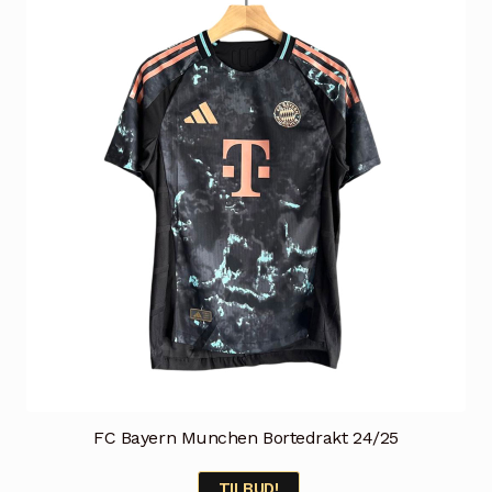
Alternativene
kan
velges
på
produktsiden
FC Bayern Munchen Bortedrakt 24/25
TILBUD!