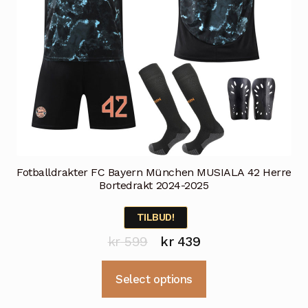
Fotballdrakter FC Bayern München MUSIALA 42 Herre
Bortedrakt 2024-2025
TILBUD!
Opprinnelig
Nåværende
kr
599
kr
439
pris
pris
Dette
Select options
var:
er:
produktet
kr 599.
kr 439.
har