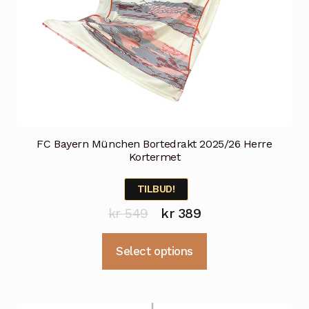
FC Bayern München Bortedrakt 2025/26 Herre
Kortermet
TILBUD!
Opprinnelig
Nåværende
kr
549
kr
389
pris
pris
Dette
Select options
var:
er:
produktet
kr 549.
kr 389.
har
flere