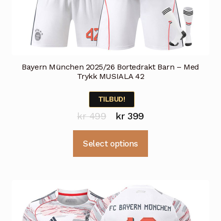
Bayern München 2025/26 Bortedrakt Barn – Med
Trykk MUSIALA 42
TILBUD!
Opprinnelig
Nåværende
kr
499
kr
399
pris
pris
Dette
Select options
var:
er:
produktet
kr 499.
kr 399.
har
flere
varianter.
Alternativene
kan