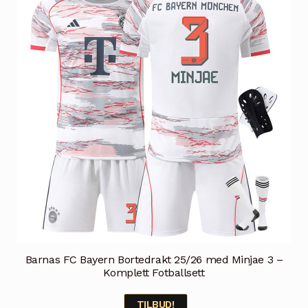
kan
velges
på
produktsiden
Barnas FC Bayern Bortedrakt 25/26 med Minjae 3 –
Komplett Fotballsett
TILBUD!