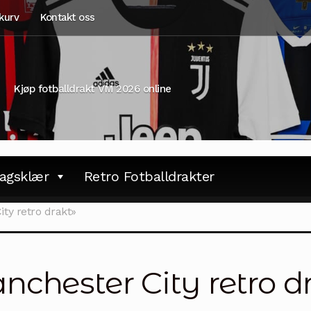
kurv
Kontakt oss
Kjøp fotballdrakt VM 2026 online
agsklær
Retro Fotballdrakter
ty retro drakt»
chester City retro d