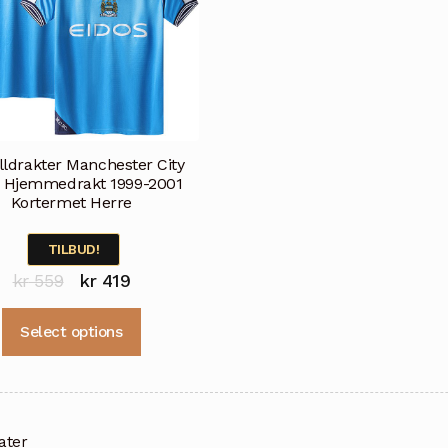
produktsiden
lldrakter Manchester City
o Hjemmedrakt 1999-2001
Kortermet Herre
TILBUD!
Opprinnelig
Nåværende
kr
559
kr
419
pris
pris
Dette
Select options
var:
er:
produktet
kr 559.
kr 419.
har
flere
varianter.
Alternativene
tater