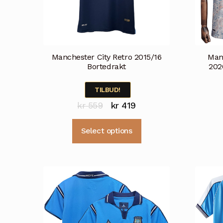
Manchester City Retro 2015/16
Manc
Bortedrakt
202
TILBUD!
Opprinnelig
Nåværende
kr
559
kr
419
pris
pris
Dette
Select options
var:
er:
produktet
kr 559.
kr 419.
har
flere
varianter.
Alternativene
kan
velges
på