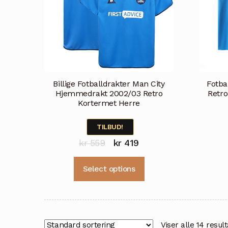
produktsiden
Billige Fotballdrakter Man City
Fotba
Hjemmedrakt 2002/03 Retro
Retr
Kortermet Herre
TILBUD!
Opprinnelig
Nåværende
kr
559
kr
419
pris
pris
Dette
Select options
var:
er:
produktet
kr 559.
kr 419.
har
flere
varianter.
Alternativene
Viser alle 14 resul