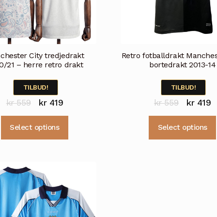
hester City tredjedrakt
Retro fotballdrakt Manches
0/21 – herre retro drakt
bortedrakt 2013-14
TILBUD!
TILBUD!
Opprinnelig
Nåværende
Opprinne
N
kr
559
kr
419
kr
559
kr
419
pris
pris
pris
p
Dette
Select options
Select options
var:
er:
var:
e
produktet
kr 559.
kr 419.
kr 559.
k
har
flere
varianter.
Alternativene
kan
velges
på