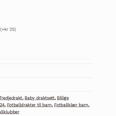
t
(+kr 25)
Tredjedrakt
,
Baby draktsett
,
Billige
024
,
Fotballdrakter til barn
,
Fotballklær barn
,
allklubber