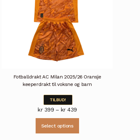
Fotballdrakt AC Milan 2025/26 Oransje
keeperdrakt til voksne og barn
TILBUD!
Prisområde:
kr
399
–
kr
439
kr 399
Dette
Select options
til
produktet
kr 439
har