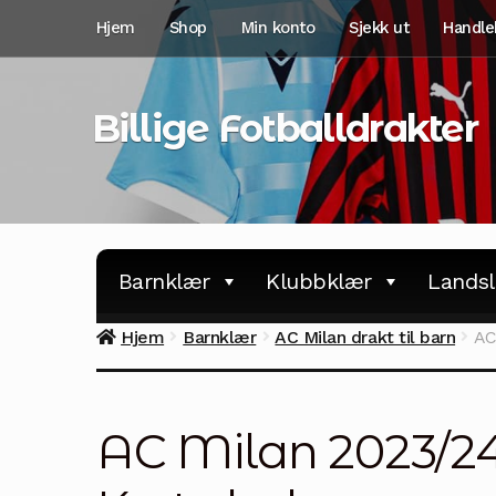
Hopp
Hopp
Hjem
Shop
Min konto
Sjekk ut
Handle
til
til
navigasjon
innhold
Billige Fotballdrakter
Barnklær
Klubbklær
Landsl
Hjem
Barnklær
AC Milan drakt til barn
AC
AC Milan 2023/24