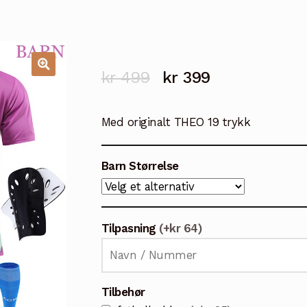
Opprinnelig
Nåværende
kr
499
kr
399
🔍
pris
pris
Med originalt THEO 19 trykk
var:
er:
kr 499.
kr 399.
Barn Størrelse
Tilpasning
(+kr 64)
Tilbehør