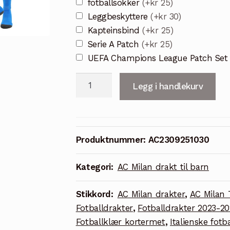
fotballsokker
(+kr 25)
Leggbeskyttere
(+kr 30)
Kapteinsbind
(+kr 25)
Serie A Patch
(+kr 25)
UEFA Champions League Patch Se
AC
Legg i handlekurv
Milan
2023/24
Tredjedrakt
THEO
Produktnummer:
AC2309251030
19
Barn
Kategori:
AC Milan drakt til barn
Kortermet
+
Stikkord:
AC Milan drakter
,
AC Milan 
Korte
Fotballdrakter
,
Fotballdrakter 2023-2
bukser
Fotballklær kortermet
,
Italienske fotb