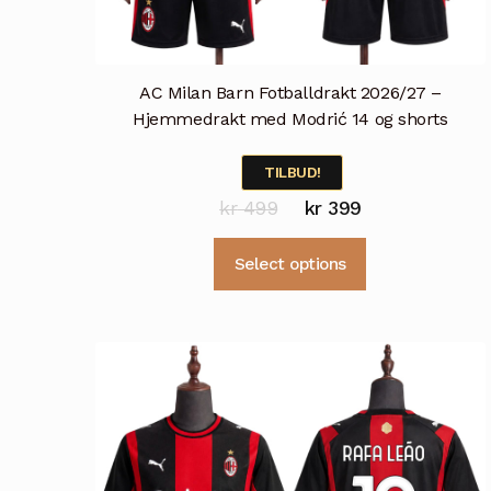
AC Milan Barn Fotballdrakt 2026/27 –
Hjemmedrakt med Modrić 14 og shorts
TILBUD!
Opprinnelig
Nåværende
kr
499
kr
399
pris
pris
Dette
Select options
var:
er:
produktet
kr 499.
kr 399.
har
flere
varianter.
Alternativene
kan
velges
på
produktsiden