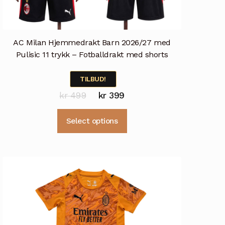
AC Milan Hjemmedrakt Barn 2026/27 med
Pulisic 11 trykk – Fotballdrakt med shorts
TILBUD!
Opprinnelig
Nåværende
kr
499
kr
399
pris
pris
Dette
Select options
var:
er:
produktet
kr 499.
kr 399.
har
flere
varianter.
Alternativene
kan
velges
på
produktsiden