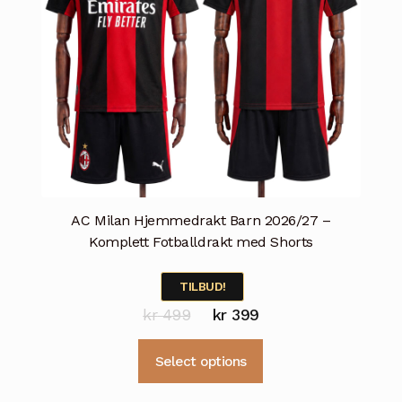
AC Milan Hjemmedrakt Barn 2026/27 –
Komplett Fotballdrakt med Shorts
TILBUD!
Opprinnelig
Nåværende
kr
499
kr
399
pris
pris
Dette
Select options
var:
er:
produktet
kr 499.
kr 399.
har