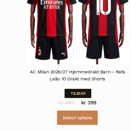
AC Milan 2026/27 Hjemmedrakt Barn – Rafa
Leão 10 Drakt med Shorts
TILBUD!
Opprinnelig
Nåværende
kr
499
kr
399
pris
pris
Dette
Select options
var:
er:
produktet
kr 499.
kr 399.
har