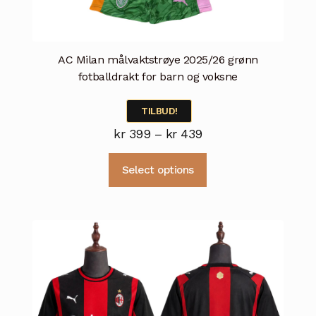
AC Milan målvaktstrøye 2025/26 grønn
fotballdrakt for barn og voksne
TILBUD!
Prisområde:
kr
399
–
kr
439
kr 399
Dette
Select options
til
produktet
kr 439
har
flere
varianter.
Alternativene
kan
velges
på
produktsiden