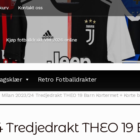
kurv
Kontakt oss
Kjøp fotballdrakt VM 2026 online
agsklær
Retro Fotballdrakter
 Milan 2023/24 Tredjedrakt THEO 19 Barn Kortermet + Korte 
 Tredjedrakt THEO 19 