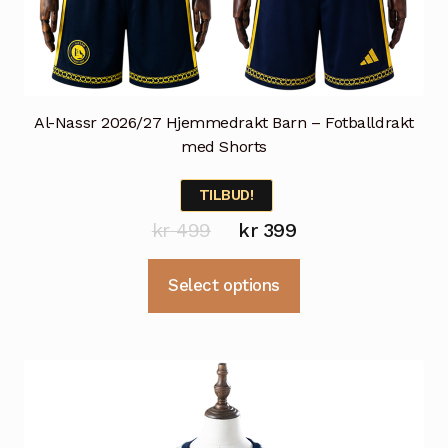
Al-Nassr 2026/27 Hjemmedrakt Barn – Fotballdrakt
med Shorts
TILBUD!
Opprinnelig
Nåværende
kr
499
kr
399
pris
pris
Dette
Select options
var:
er:
produktet
kr 499.
kr 399.
har
flere
varianter.
Alternativene
kan