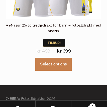
Al-Nassr 25/26 tredjedrakt for barn – fotballdrakt med
shorts
TILBUD!
Opprinnelig
Nåværende
kr
499
kr
399
pris
pris
Dette
Select options
var:
er:
produktet
kr 499.
kr 399.
har
flere
varianter.
Alternativene
© Billige Fotballdrakter 2026
kan
Erstellt mit BilligeFotballdrakter.com
.
velges
0