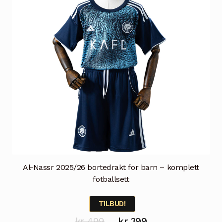
velges
på
produktsiden
Al-Nassr 2025/26 bortedrakt for barn – komplett
fotballsett
TILBUD!
Opprinnelig
Nåværende
kr
499
kr
399