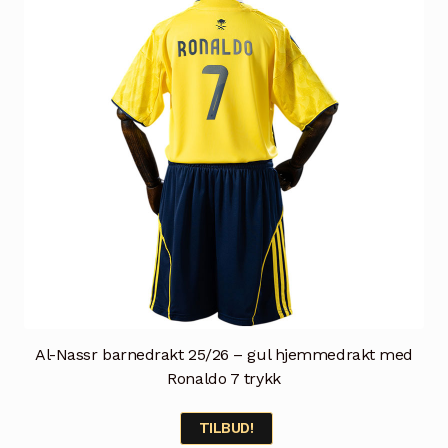
kan
velges
på
produktsiden
Al-Nassr barnedrakt 25/26 – gul hjemmedrakt med
Ronaldo 7 trykk
TILBUD!