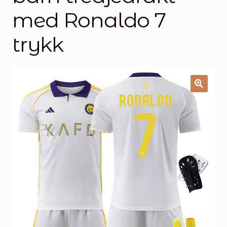
Handlekurv
med Ronaldo 7
Kontakt oss
trykk
🔍