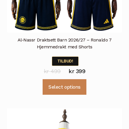
Al-Nassr Draktsett Barn 2026/27 – Ronaldo 7
Hjemmedrakt med Shorts
TILBUD!
Opprinnelig
Nåværende
kr
499
kr
399
pris
pris
Dette
Select options
var:
er:
produktet
kr 499.
kr 399.
har
flere
varianter.
Alternativene