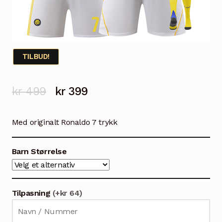
TILBUD!
Opprinnelig
Nåværende
kr
499
kr
399
pris
pris
Med originalt Ronaldo 7 trykk
var:
er:
kr 499.
kr 399.
Barn Størrelse
Tilpasning
(+kr 64)