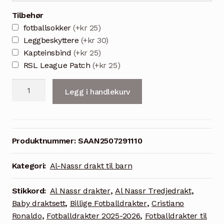
Tilbehør
fotballsokker
(+kr 25)
Leggbeskyttere
(+kr 30)
Kapteinsbind
(+kr 25)
RSL League Patch
(+kr 25)
Al-
Legg i handlekurv
Nassr
2025/26
barn
tredjedrakt
Produktnummer:
SAAN2507291110
med
Ronaldo
Kategori:
Al-Nassr drakt til barn
7
trykk
Stikkord:
Al Nassr drakter
,
Al Nassr Tredjedrakt
,
antall
Baby draktsett
,
Billige Fotballdrakter
,
Cristiano
Ronaldo
,
Fotballdrakter 2025-2026
,
Fotballdrakter til