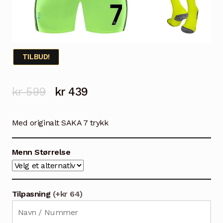
TILBUD!
Opprinnelig
Nåværende
kr
599
kr
439
pris
pris
Med originalt SAKA 7 trykk
var:
er:
kr 599.
kr 439.
Menn Størrelse
Tilpasning
(+kr 64)