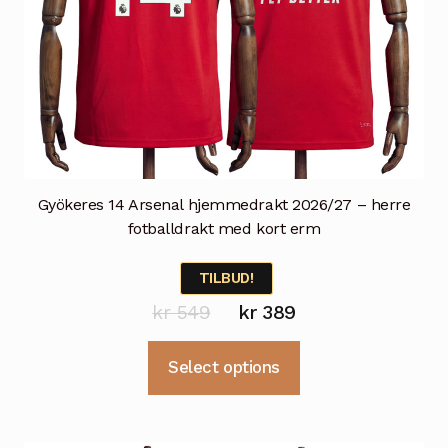
Gyökeres 14 Arsenal hjemmedrakt 2026/27 – herre
fotballdrakt med kort erm
TILBUD!
Opprinnelig
Nåværende
kr
549
kr
389
pris
pris
Dette
Select options
var:
er:
produktet
kr 549.
kr 389.
har
flere