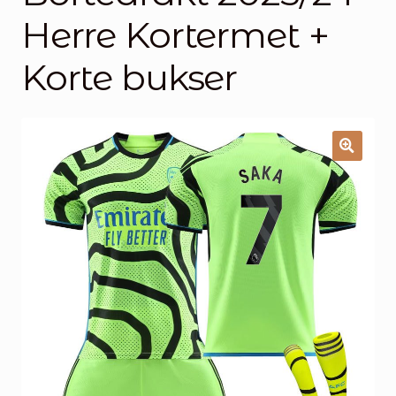
Handlekurv
Herre Kortermet +
Kontakt oss
Korte bukser
🔍