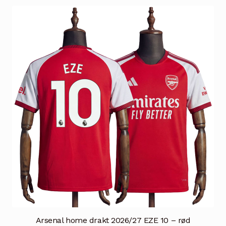
flere
varianter.
Alternativene
kan
velges
på
produktsiden
Arsenal home drakt 2026/27 EZE 10 – rød