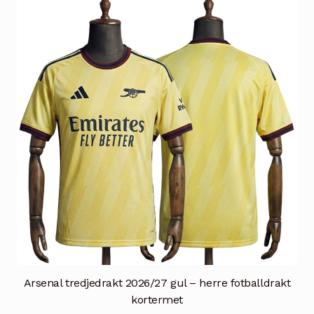
Alternativene
kan
velges
på
produktsiden
Arsenal tredjedrakt 2026/27 gul – herre fotballdrakt
kortermet