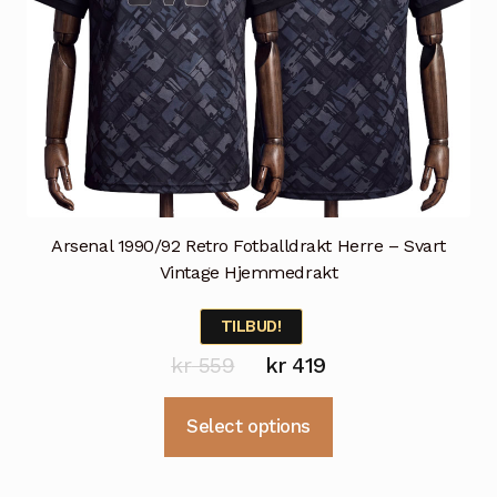
Arsenal 1990/92 Retro Fotballdrakt Herre – Svart
Vintage Hjemmedrakt
TILBUD!
Opprinnelig
Nåværende
kr
559
kr
419
pris
pris
Dette
Select options
var:
er:
produktet
kr 559.
kr 419.
har