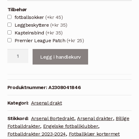
Tilbehør
fotballsokker
(+kr 45)
Leggbeskyttere
(+kr 35)
Kapteinsbind
(+kr 35)
Premier League Patch
(+kr 25)
Arsenal
Legg i handlekurv
SAKA
7
Bortedrakt
2023/24
Produktnummer:
A2308041846
Herre
Kortermet
Kategori:
Arsenal drakt
+
Korte
Stikkord:
Arsenal Bortedrakt
,
Arsenal drakter
,
Billige
bukser
Fotballdrakter
,
Engelske fotballklubber
,
antall
Fotballdrakter 2023-2024
,
Fotballklær kortermet