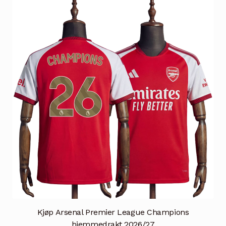
varianter.
Alternativene
kan
velges
på
produktsiden
Kjøp Arsenal Premier League Champions
hjemmedrakt 2026/27