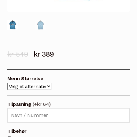
Opprinnelig
Nåværende
kr
549
kr
389
pris
pris
var:
er:
Menn Størrelse
kr 549.
kr 389.
Tilpasning
(+kr 64)
Tilbehør