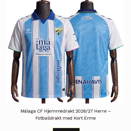
kan
velges
på
produktsiden
Málaga CF Hjemmedrakt 2026/27 Herre –
Fotballdrakt med Kort Erme