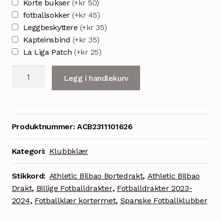
Korte bukser
(+kr 50)
fotballsokker
(+kr 45)
Leggbeskyttere
(+kr 35)
Kapteinsbind
(+kr 35)
La Liga Patch
(+kr 25)
Athletic
Legg i handlekurv
Club
Bilbao
Bortedrakt
23/24
Produktnummer:
ACB2311101626
Blå
Kortermet
Kategori:
Klubbklær
antall
Stikkord:
Athletic Bilbao Bortedrakt
,
Athletic Bilbao
Drakt
,
Billige Fotballdrakter
,
Fotballdrakter 2023-
2024
,
Fotballklær kortermet
,
Spanske Fotballklubber