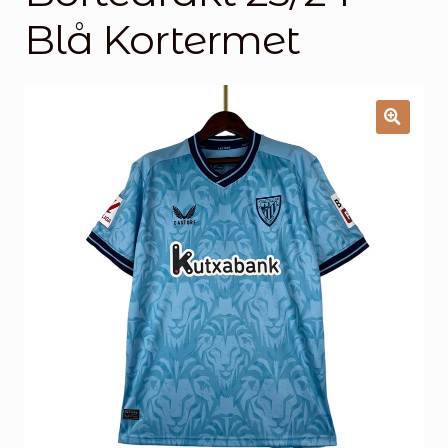
Handlekurv
Blå Kortermet
Kontakt oss
🔍