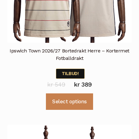
Ipswich Town 2026/27 Bortedrakt Herre – Kortermet
Fotballdrakt
TILBUD!
Opprinnelig
Nåværende
kr
549
kr
389
pris
pris
Dette
Select options
var:
er:
produktet
kr 549.
kr 389.
har
flere
varianter.
Alternativene