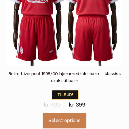
Retro Liverpool 1998/00 hjemmedrakt barn – klassisk
drakt til barn
TILBUD!
Opprinnelig
Nåværende
kr
499
kr
399
pris
pris
Dette
Select options
var:
er:
produktet