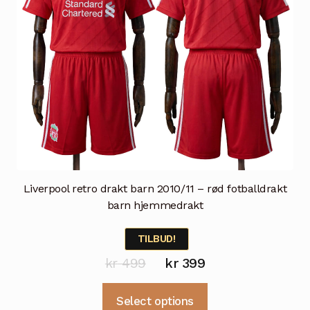
produktsiden
Liverpool retro drakt barn 2010/11 – rød fotballdrakt
barn hjemmedrakt
TILBUD!
Opprinnelig
Nåværende
kr
499
kr
399
pris
pris
Dette
Select options
var:
er:
produktet