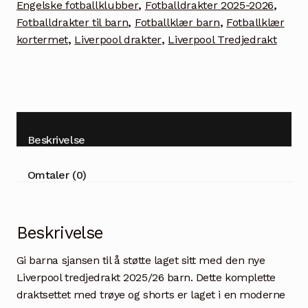
Engelske fotballklubber
,
Fotballdrakter 2025-2026
,
med
Fotballdrakter til barn
,
Fotballklær barn
,
Fotballklær
Wirtz
kortermet
,
Liverpool drakter
,
Liverpool Tredjedrakt
7
antall
Beskrivelse
Omtaler (0)
Beskrivelse
Gi barna sjansen til å støtte laget sitt med den nye
Liverpool tredjedrakt 2025/26 barn. Dette komplette
draktsettet med trøye og shorts er laget i en moderne