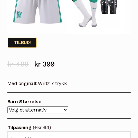
TILBUD!
Opprinnelig
Nåværende
kr
499
kr
399
pris
pris
Med originalt Wirtz 7 trykk
var:
er:
kr 499.
kr 399.
Barn Størrelse
Tilpasning
(+kr 64)