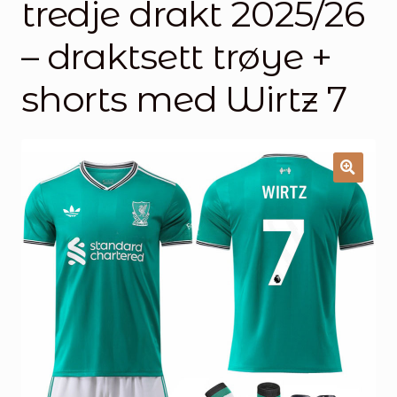
tredje drakt 2025/26
Handlekurv
– draktsett trøye +
Kontakt oss
shorts med Wirtz 7
🔍