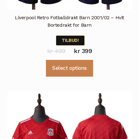
Liverpool Retro Fotballdrakt Barn 2001/02 – Hvit
Bortedrakt for Barn
TILBUD!
Opprinnelig
Nåværende
kr
499
kr
399
pris
pris
Dette
Select options
var:
er:
produktet
kr 499.
kr 399.
har
flere
varianter.
Alternativene
kan
velges
på