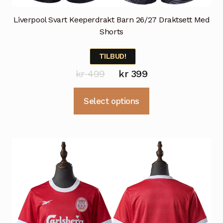
Liverpool Svart Keeperdrakt Barn 26/27 Draktsett Med
Shorts
TILBUD!
Opprinnelig
Nåværende
kr
499
kr
399
pris
pris
Dette
Select options
var:
er:
produktet
kr 499.
kr 399.
har
flere
varianter.
Alternativene
kan
velges
på
produktsiden