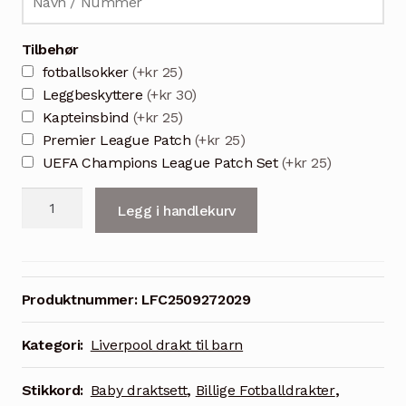
Tilbehør
fotballsokker
(+kr 25)
Leggbeskyttere
(+kr 30)
Kapteinsbind
(+kr 25)
Premier League Patch
(+kr 25)
UEFA Champions League Patch Set
(+kr 25)
Barn
Legg i handlekurv
Liverpool
tredje
drakt
2025/26
Produktnummer:
LFC2509272029
-
draktsett
Kategori:
Liverpool drakt til barn
trøye
+
Stikkord:
Baby draktsett
,
Billige Fotballdrakter
,
shorts