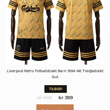
produktsiden
Liverpool Retro Fotballdrakt Barn 1994-96 Tredjedrakt
Gul
TILBUD!
Opprinnelig
Nåværende
kr
499
kr
399
pris
pris
Dette