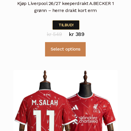
Kjøp Liverpool 26/27 keeperdrakt A.BECKER 1
grønn – herre drakt kort erm
TILBUD!
Opprinnelig
Nåværende
kr
549
kr
389
pris
pris
Dette
Select options
var:
er:
produktet
kr 549.
kr 389.
har
flere
varianter.
Alternativene
kan
velges
på
produktsiden