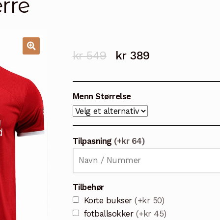
rre
Opprinnelig
Nåværende
kr
549
kr
389
🔍
pris
pris
var:
er:
Menn Størrelse
kr 549.
kr 389.
Tilpasning
(+kr 64)
Tilbehør
Korte bukser
(+kr 50)
fotballsokker
(+kr 45)