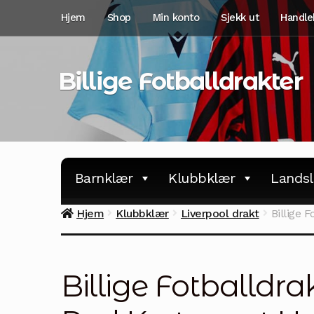
Hopp
Hopp
Hjem
Shop
Min konto
Sjekk ut
Handle
til
til
navigasjon
innhold
Billige Fotballdrakter
Barnklær
Klubbklær
Landsl
Hjem
Klubbklær
Liverpool drakt
Billige 
Billige Fotballdr