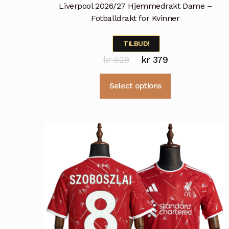
Liverpool 2026/27 Hjemmedrakt Dame –
Fotballdrakt for Kvinner
TILBUD!
Opprinnelig
Nåværende
kr
529
kr
379
pris
pris
Dette
Select options
var:
er:
produktet
kr 529.
kr 379.
har
flere
varianter.
Alternativene
kan
velges
på
produktsiden