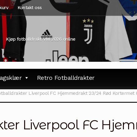
kurv
Kontakt oss
Kjøp fotballdrakt VM 2026 online
agsklær
Retro Fotballdrakter
Fotballdrakter Liverpool FC Hjemmedrakt 23/24 Rød Kortermet
akter Liverpool FC Hje