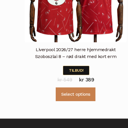
Liverpool 2026/27 herre hjemmedrakt
Szoboszlai 8 – rød drakt med kort erm
TILBUD!
Opprinnelig
Nåværende
kr
549
kr
389
pris
pris
Dette
Select options
var:
er:
produktet
kr 549.
kr 389.
har
flere
varianter.
Alternativene