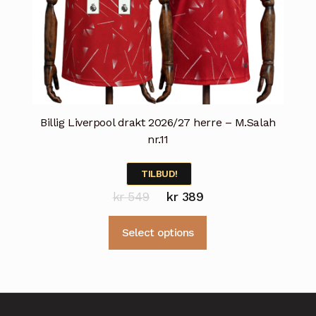
Billig Liverpool drakt 2026/27 herre – M.Salah
nr.11
TILBUD!
Opprinnelig
Nåværende
kr
549
kr
389
pris
pris
Dette
Select options
var:
er:
produktet
kr 549.
kr 389.
har
flere
varianter.
Alternativene