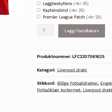
Leggbeskyttere
(+kr 35)
Kapteinsbind
(+kr 35)
Premier League Patch
(+kr 25)
Billige
Legg i handlekurv
Fotballdrakter
Liverpool
FC
Hjemmedrakt
Produktnummer:
LFC2307061625
23/24
Rød
Kategori:
Liverpool drakt
Kortermet
Herre
Stikkord:
Billige Fotballdrakter
,
Engel
antall
Fotballklær kortermet
,
Liverpool drak