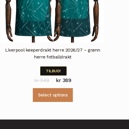
Liverpool keeperdrakt herre 2026/27 – grønn
herre fotballdrakt
TILBUD!
Opprinnelig
Nåværende
kr
549
kr
389
pris
pris
Dette
Select options
var:
er:
produktet
kr 549.
kr 389.
har
flere
varianter.
Alternativene