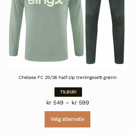
Chelsea FC 25/26 half-zip treningssett grønn
TILBUD!
Prisområde:
kr
549
–
kr
599
kr 549
Dette
Velg alternativ
til
produktet
kr 599
har