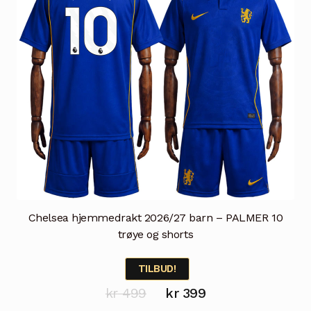
Chelsea hjemmedrakt 2026/27 barn – PALMER 10
trøye og shorts
TILBUD!
Opprinnelig
Nåværende
kr
499
kr
399