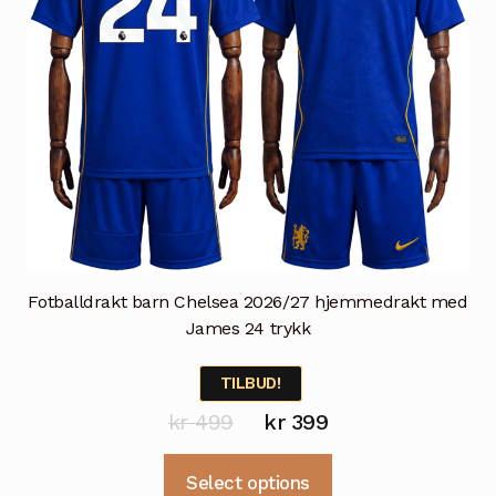
produktsiden
Fotballdrakt barn Chelsea 2026/27 hjemmedrakt med
James 24 trykk
TILBUD!
Opprinnelig
Nåværende
kr
499
kr
399
pris
pris
Dette
Select options
var:
er: