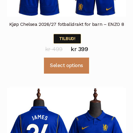
Kjøp Chelsea 2026/27 fotballdrakt for barn – ENZO 8
TILBUD!
Opprinnelig
Nåværende
kr
499
kr
399
pris
pris
Dette
Select options
var:
er:
produktet
kr 499.
kr 399.
har
flere
varianter.
Alternativene
kan
velges
på