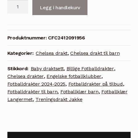
Chelsea
Legg i handlekurv
Ny
Fotballdrakt
Lang
Ermet
Produktnummer:
CFC2412091956
Treningssett
for
Kategorier:
Chelsea drakt
,
Chelsea drakt til barn
Voksne
og
Stikkord:
Baby draktsett
,
Billige Fotballdrakter
,
Barn
Chelsea drakter
,
Engelske fotballklubber
,
-
Fotballdrakter 2024-2025
,
Fotballdrakter på tilbud
,
Rosa
Fotballdrakter til barn
,
Fotballklær barn
,
Fotballklær
antall
Langermet
,
Treningsdrakt Jakke