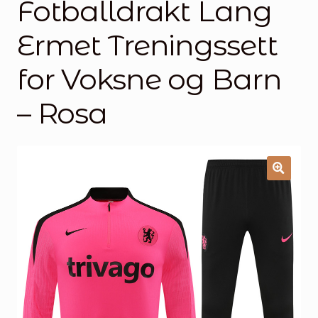
Fotballdrakt Lang
Handlekurv
Ermet Treningssett
Kontakt oss
for Voksne og Barn
– Rosa
🔍