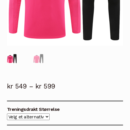
Prisområde:
kr
549
–
kr
599
kr 549
til
Treningsdrakt Størrelse
kr 599