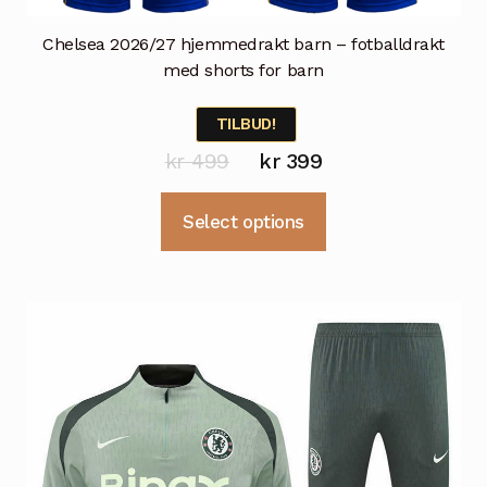
Chelsea 2026/27 hjemmedrakt barn – fotballdrakt
med shorts for barn
TILBUD!
Opprinnelig
Nåværende
kr
499
kr
399
pris
pris
Dette
Select options
var:
er:
produktet
kr 499.
kr 399.
har
flere
varianter.
Alternativene
kan
velges
på
produktsiden