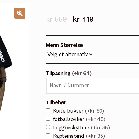
Opprinnelig
Nåværende
kr
559
kr
419
🔍
pris
pris
var:
er:
Menn Størrelse
kr 559.
kr 419.
Tilpasning
(+kr 64)
Tilbehør
Korte bukser
(+kr 50)
fotballsokker
(+kr 45)
Leggbeskyttere
(+kr 35)
Kapteinsbind
(+kr 35)