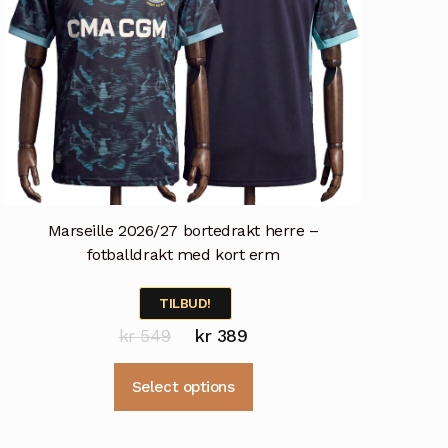
Marseille 2026/27 bortedrakt herre –
fotballdrakt med kort erm
TILBUD!
Opprinnelig
Nåværende
kr
549
kr
389
pris
pris
Dette
Select options
var:
er:
produktet
kr 549.
kr 389.
har
flere