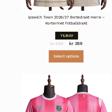
Ipswich Town 2026/27 Bortedrakt Herre –
Kortermet Fotballdrakt
TILBUD!
Opprinnelig
Nåværende
kr
549
kr
389
pris
pris
Dette
Select options
var:
er:
produktet
kr 549.
kr 389.
har
flere
varianter.
Alternativene
kan
velges
på
produktsiden