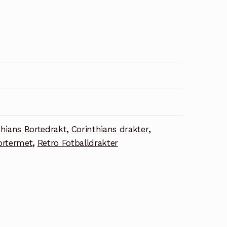
thians Bortedrakt
,
Corinthians drakter
,
ortermet
,
Retro Fotballdrakter