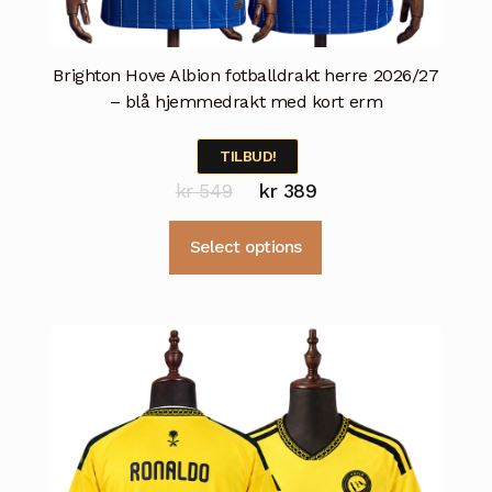
Brighton Hove Albion fotballdrakt herre 2026/27
– blå hjemmedrakt med kort erm
TILBUD!
Opprinnelig
Nåværende
kr
549
kr
389
pris
pris
Dette
Select options
var:
er:
produktet
kr 549.
kr 389.
har
flere
varianter.
Alternativene
kan
velges
på
produktsiden