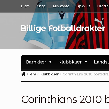
Hopp
Hopp
Hjem
Shop
Min konto
Sjekk ut
Handle
til
til
navigasjon
innhold
Billige Fotballdrakter
Barnklær
Klubbklær
Landsl
Hjem
Klubbklær
Corinthians 2010 bortedra
Corinthians 2010 