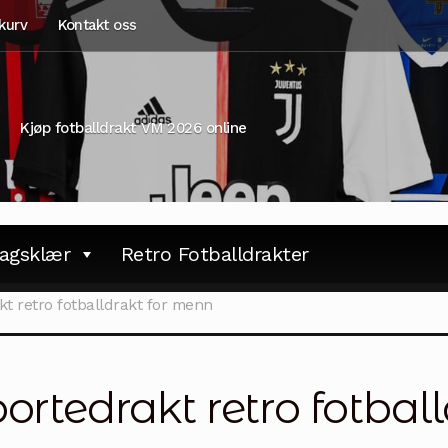
kurv
Kontakt oss
Kjøp fotballdrakt VM 2026 online
agsklær
Retro Fotballdrakter
kt retro fotballdrakt for menn
bortedrakt retro fotbal