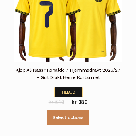
Kjøp Al-Nassr Ronaldo 7 Hjemmedrakt 2026/27
– Gul Drakt Herre Kortarmet
TILBUD!
Opprinnelig
Nåværende
kr
549
kr
389
pris
pris
Dette
Select options
var:
er:
produktet
kr 549.
kr 389.
har
flere