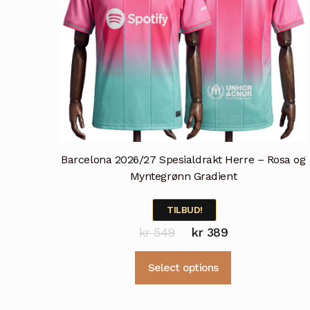
Barcelona 2026/27 Spesialdrakt Herre – Rosa og
Myntegrønn Gradient
TILBUD!
Opprinnelig
Nåværende
kr
549
kr
389
pris
pris
Dette
Select options
var:
er:
produktet
kr 549.
kr 389.
har
flere