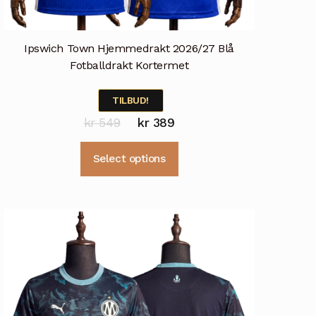
Ipswich Town Hjemmedrakt 2026/27 Blå
Fotballdrakt Kortermet
TILBUD!
Opprinnelig
Nåværende
kr
549
kr
389
pris
pris
Dette
Select options
var:
er:
produktet
kr 549.
kr 389.
har
flere
varianter.
Alternativene
kan
velges
på
produktsiden