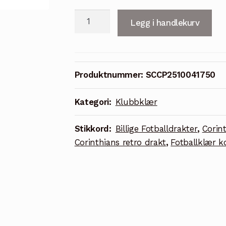
Corinthians
Legg i handlekurv
2010
bortedrakt
retro
fotballdrakt
Produktnummer:
SCCP2510041750
for
menn
Kategori:
Klubbklær
antall
Stikkord:
Billige Fotballdrakter
,
Corin
Corinthians retro drakt
,
Fotballklær k