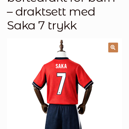
Handlekurv
– draktsett med
Kontakt oss
Saka 7 trykk
🔍