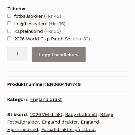
Tilbehør
fotballsokker
(+kr 45)
Leggbeskyttere
(+kr 35)
Kapteinsbind
(+kr 35)
2026 World Cup Patch Set
(+kr 30)
England
Legg i handlekurv
2026
bortedrakt
for
barn
Produktnummer:
EN2604161749
–
draktsett
Kategori:
England drakt
med
Saka
Stikkord:
2026 VM drakt
,
Baby draktsett
,
Billige
7
Fotballdrakter
,
England drakter
,
England
trykk
Hjemmedrakt
,
Fotballdrakter på tilbud
,
antall