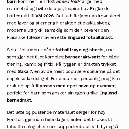
barn
kommer i en flott
Speed Red
-farge med
marineblå og hvite detaljer, inspirert av Englands
bortedrakt til
VM 2026
. Det subtile jacquardmønsteret
med løver og stjerner gir drakten et eksklusivt og
moderne uttrykk, samtidig som den bevarer den
klassiske følelsen av en ekte
England fotballdrakt
.
Settet inkluderer både
fotballtrøye og shorts
, noe
som gjør det til et komplett
barnedrakt-sett
for både
trening, kamp og fritid. På ryggen er drakten trykket
med
Saka 7
, en av de mest populære spillerne på det
engelske landslaget. For enda mer personlig preg kan
drakten også
tilpasses med eget navn og nummer
,
perfekt for barn som ønsker sin egen unike
England
barnedrakt
.
Det lette og pustende materialet sørger for høy
komfort gjennom hele dagen, enten det brukes til
fotballtrening eller som supporterdrakt. Vi tilbyr også