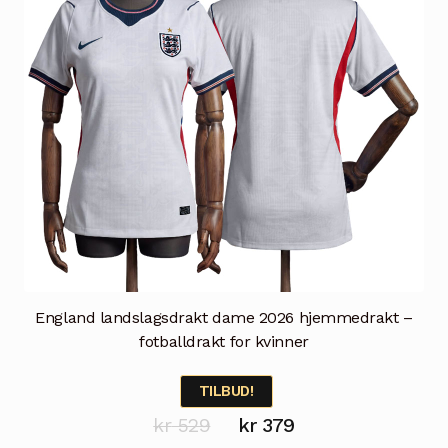
England landslagsdrakt dame 2026 hjemmedrakt –
fotballdrakt for kvinner
TILBUD!
Opprinnelig
Nåværende
kr
529
kr
379