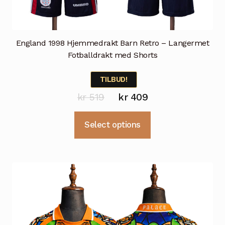
England 1998 Hjemmedrakt Barn Retro – Langermet
Fotballdrakt med Shorts
TILBUD!
Opprinnelig
Nåværende
kr
519
kr
409
pris
pris
Dette
Select options
var:
er:
produktet
kr 519.
kr 409.
har
flere
varianter.
Alternativene
kan
velges