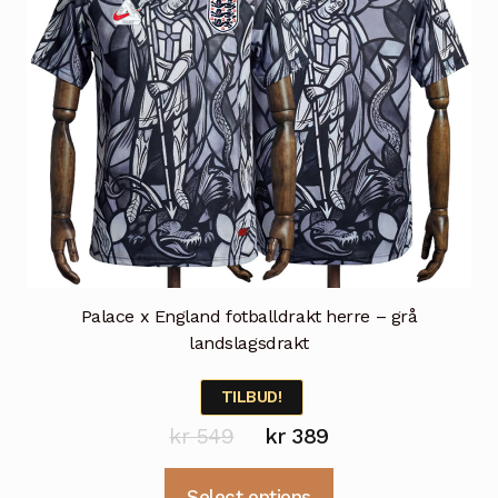
produktsiden
Palace x England fotballdrakt herre – grå
landslagsdrakt
TILBUD!
Opprinnelig
Nåværende
kr
549
kr
389
pris
pris
Dette
Select options