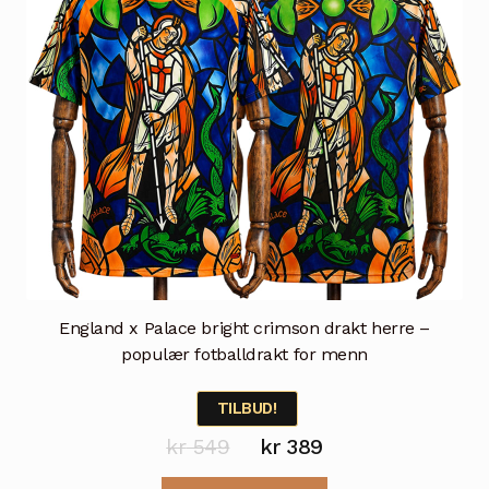
på
produktsiden
England x Palace bright crimson drakt herre –
populær fotballdrakt for menn
TILBUD!
Opprinnelig
Nåværende
kr
549
kr
389
pris
pris