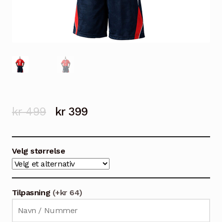
Opprinnelig
Nåværende
kr
499
kr
399
pris
pris
var:
er:
Velg størrelse
kr 499.
kr 399.
Tilpasning
(+kr 64)