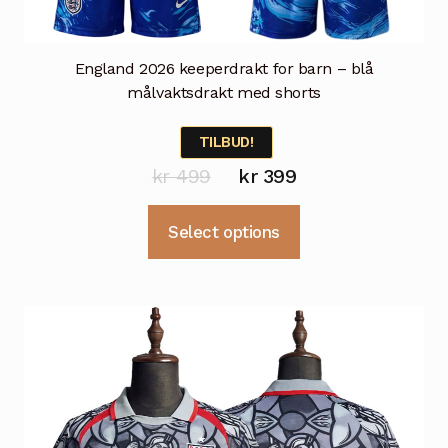
England 2026 keeperdrakt for barn – blå
målvaktsdrakt med shorts
TILBUD!
Opprinnelig
Nåværende
kr
499
kr
399
pris
pris
Dette
Select options
var:
er:
produktet
kr 499.
kr 399.
har
flere
varianter.
Alternativene
kan
velges
på