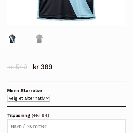
Opprinnelig
Nåværende
kr
549
kr
389
pris
pris
var:
er:
Menn Størrelse
kr 549.
kr 389.
Tilpasning
(+kr 64)