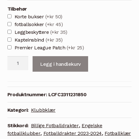
Tilbehør
Korte bukser
(+kr 50)
fotballsokker
(+kr 45)
Leggbeskyttere
(+kr 35)
Kapteinsbind
(+kr 35)
Premier League Patch
(+kr 25)
Fotballdrakter
Legg i handlekurv
Herre
Leicester
City
FC
Produktnummer:
LCFC2311231850
Bortedrakt
2023/24
Kategori:
Klubbklær
Kortermet
antall
Stikkord:
Billige Fotballdrakter
,
Engelske
fotballklubber
,
Fotballdrakter 2023-2024
,
Fotballklær