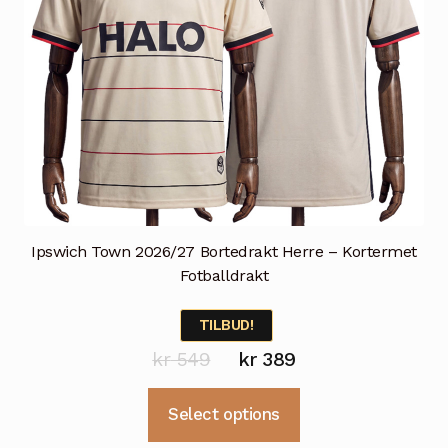
Ipswich Town 2026/27 Bortedrakt Herre – Kortermet
Fotballdrakt
TILBUD!
Opprinnelig
Nåværende
kr
549
kr
389
pris
pris
Dette
Select options
var:
er:
produktet