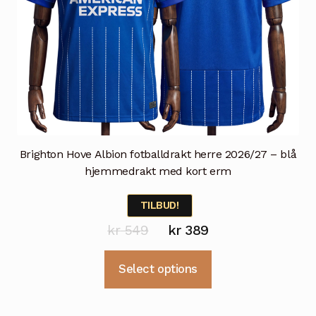
Brighton Hove Albion fotballdrakt herre 2026/27 – blå
hjemmedrakt med kort erm
TILBUD!
Opprinnelig
Nåværende
kr
549
kr
389
pris
pris
Dette
Select options
var:
er:
produktet
kr 549.
kr 389.
har
flere