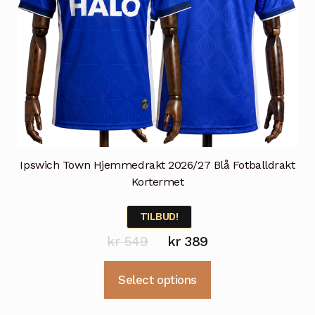
Ipswich Town Hjemmedrakt 2026/27 Blå Fotballdrakt
Kortermet
TILBUD!
Opprinnelig
Nåværende
kr
549
kr
389
pris
pris
Dette
Select options
var:
er:
produktet
kr 549.
kr 389.
har