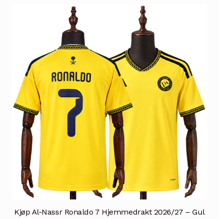
varianter.
Alternativene
kan
velges
på
produktsiden
Kjøp Al-Nassr Ronaldo 7 Hjemmedrakt 2026/27 – Gul