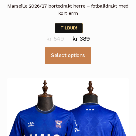
Marseille 2026/27 bortedrakt herre – fotballdrakt med
kort erm
TILBUD!
Opprinnelig
Nåværende
kr
549
kr
389
pris
pris
Dette
Select options
var:
er:
produktet
kr 549.
kr 389.
har
flere
varianter.
Alternativene
kan
velges
på
produktsiden