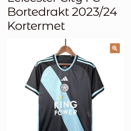
Handlekurv
Bortedrakt 2023/24
Kontakt oss
Kortermet
🔍