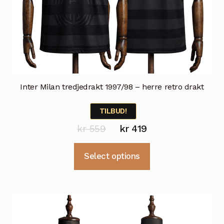
Inter Milan tredjedrakt 1997/98 – herre retro drakt
TILBUD!
Opprinnelig
Nåværende
kr
559
kr
419
pris
pris
Dette
Select options
var:
er:
produktet
kr 559.
kr 419.
har
flere
varianter.
Alternativene