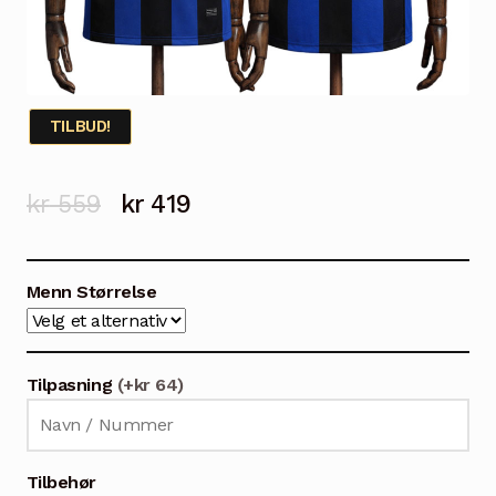
TILBUD!
Opprinnelig
Nåværende
kr
559
kr
419
pris
pris
var:
er:
Menn Størrelse
kr 559.
kr 419.
Tilpasning
(+kr 64)
Tilbehør