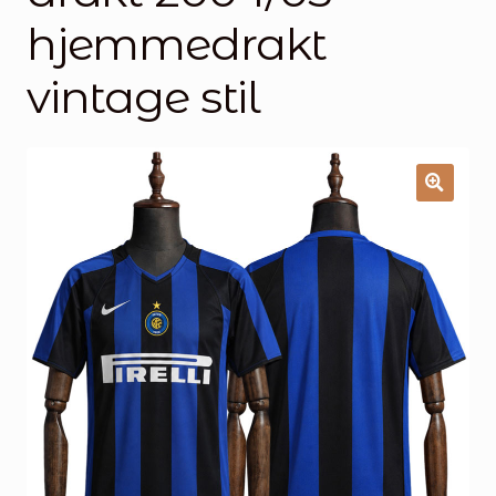
Handlekurv
hjemmedrakt
Kontakt oss
vintage stil
🔍