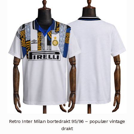
Alternativene
kan
velges
på
produktsiden
Retro Inter Milan bortedrakt 95/96 – populær vintage
drakt