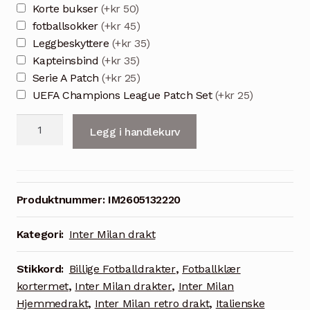
Korte bukser
(+kr 50)
fotballsokker
(+kr 45)
Leggbeskyttere
(+kr 35)
Kapteinsbind
(+kr 35)
Serie A Patch
(+kr 25)
UEFA Champions League Patch Set
(+kr 25)
Inter
Legg i handlekurv
Milan
retro
drakt
2004/05
Produktnummer:
IM2605132220
-
hjemmedrakt
Kategori:
Inter Milan drakt
vintage
stil
Stikkord:
Billige Fotballdrakter
,
Fotballklær
antall
kortermet
,
Inter Milan drakter
,
Inter Milan
Hjemmedrakt
,
Inter Milan retro drakt
,
Italienske