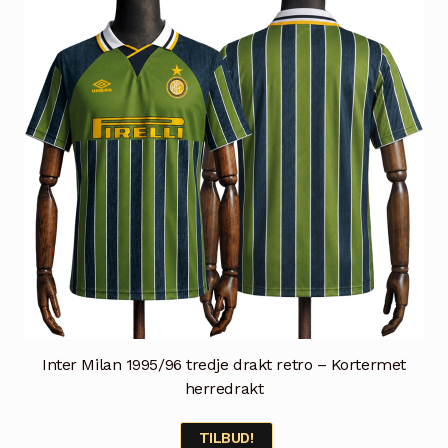
kan
velges
på
produktsiden
Inter Milan 1995/96 tredje drakt retro – Kortermet
herredrakt
TILBUD!