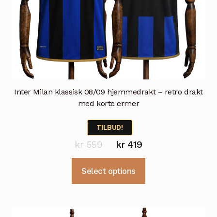
Inter Milan klassisk 08/09 hjemmedrakt – retro drakt
med korte ermer
TILBUD!
Opprinnelig
Nåværende
kr
559
kr
419
pris
pris
Dette
Select options
var:
er:
produktet
kr 559.
kr 419.
har
flere
varianter.