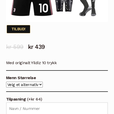
TILBUD!
Opprinnelig
Nåværende
kr
599
kr
439
pris
pris
Med originalt Yildiz 10 trykk
var:
er:
kr 599.
kr 439.
Menn Størrelse
Tilpasning
(+kr 64)