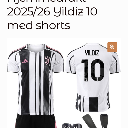
Handlekurv
2025/26 Yildiz 10
Kontakt oss
med shorts
🔍