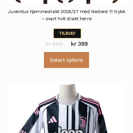
Juventus hjemmedrakt 2026/27 med Nedved 11 trykk
– svart hvit drakt herre
TILBUD!
Opprinnelig
Nåværende
kr
549
kr
389
pris
pris
Dette
Select options
var:
er:
produktet
kr 549.
kr 389.
har
flere
varianter.
Alternativene
kan
velges
på
produktsiden