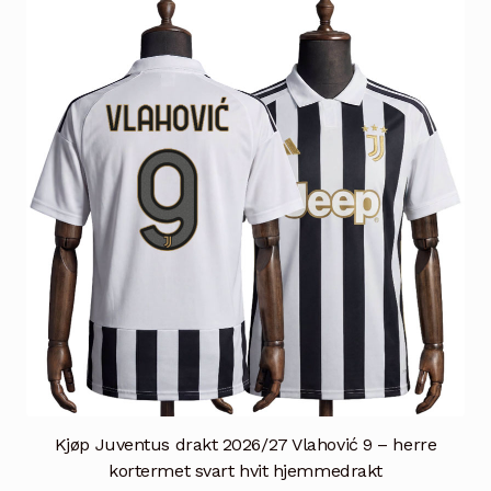
Alternativene
kan
velges
på
produktsiden
Kjøp Juventus drakt 2026/27 Vlahović 9 – herre
kortermet svart hvit hjemmedrakt