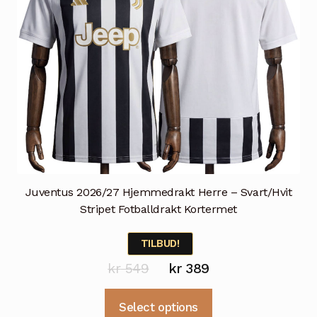
Juventus 2026/27 Hjemmedrakt Herre – Svart/Hvit
Stripet Fotballdrakt Kortermet
TILBUD!
Opprinnelig
Nåværende
kr
549
kr
389
pris
pris
Dette
Select options
var:
er:
produktet