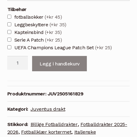
Tilbehør
fotballsokker
(+kr 45)
Leggbeskyttere
(+kr 35)
Kapteinsbind
(+kr 35)
Serie A Patch
(+kr 25)
UEFA Champions League Patch Set
(+kr 25)
Juventus
Legg i handlekurv
Herre
Hjemmedrakt
2025/26
Yildiz
Produktnummer:
JUV2505161829
10
med
Kategori:
Juventus drakt
shorts
antall
Stikkord:
Billige Fotballdrakter
,
Fotballdrakter 2025-
2026
,
Fotballklær kortermet
,
Italienske