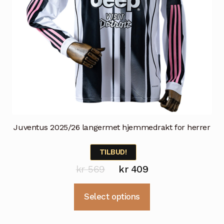
Juventus 2025/26 langermet hjemmedrakt for herrer
TILBUD!
Opprinnelig
Nåværende
kr
569
kr
409
pris
pris
Dette
Select options
var:
er:
produktet
kr 569.
kr 409.
har