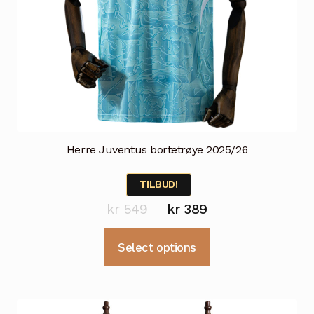
Herre Juventus bortetrøye 2025/26
TILBUD!
Opprinnelig
Nåværende
kr
549
kr
389
pris
pris
Dette
Select options
var:
er:
produktet
kr 549.
kr 389.
har
flere
varianter.