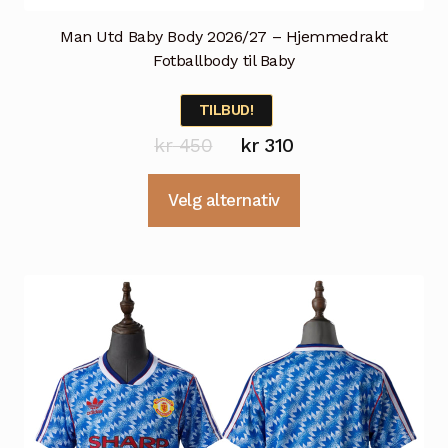
Man Utd Baby Body 2026/27 – Hjemmedrakt
Fotballbody til Baby
TILBUD!
Opprinnelig
Nåværende
kr
450
kr
310
pris
pris
Dette
Velg alternativ
var:
er:
produktet
kr 450.
kr 310.
har
flere
varianter.
Alternativene
kan
velges
på
produktsiden