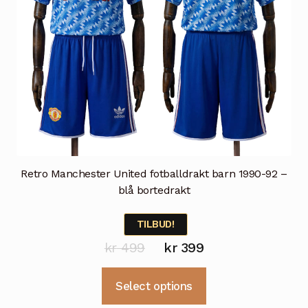
Retro Manchester United fotballdrakt barn 1990-92 –
blå bortedrakt
TILBUD!
Opprinnelig
Nåværende
kr
499
kr
399
pris
pris
Dette
Select options
var:
er:
produktet