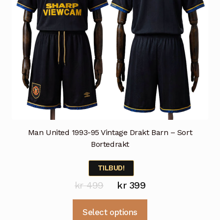
Man United 1993-95 Vintage Drakt Barn – Sort
Bortedrakt
TILBUD!
Opprinnelig
Nåværende
kr
499
kr
399
pris
pris
Dette
Select options
var:
er:
produktet