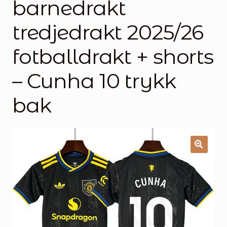
barnedrakt
Handlekurv
tredjedrakt 2025/26
Kontakt oss
fotballdrakt + shorts
– Cunha 10 trykk
bak
🔍