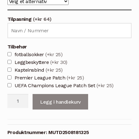
Tilpasning
(+kr 64)
Tilbehør
fotballsokker
(+kr 25)
Leggbeskyttere
(+kr 30)
Kapteinsbind
(+kr 25)
Premier League Patch
(+kr 25)
UEFA Champions League Patch Set
(+kr 25)
Man
Legg i handlekurv
United
barnedrakt
tredjedrakt
2025/26
Produktnummer:
MUTD2508181325
fotballdrakt