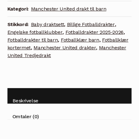
+
Kategori:
Manchester United drakt til barn
shorts
-
Stikkord:
Baby draktsett
,
Billige Fotballdrakter
,
Cunha
Engelske fotballklubber
,
Fotballdrakter 2025-2026
,
10
Fotballdrakter til barn
,
Fotballklær barn
,
Fotballklær
trykk
kortermet
,
Manchester United drakter
,
Manchester
bak
United Tredjedrakt
antall
Beskrivelse
Omtaler (0)