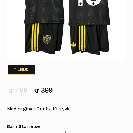
TILBUD!
Opprinnelig
Nåværende
kr
499
kr
399
pris
pris
Med originalt Cunha 10 trykk
var:
er:
kr 499.
kr 399.
Barn Størrelse