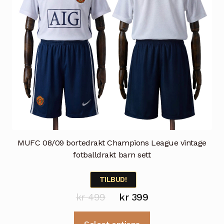
MUFC 08/09 bortedrakt Champions League vintage
fotballdrakt barn sett
TILBUD!
Opprinnelig
Nåværende
kr
499
kr
399
pris
pris
Dette