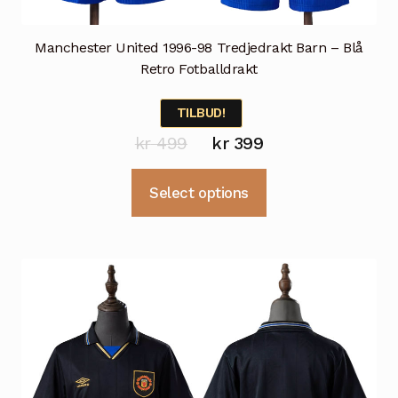
Manchester United 1996-98 Tredjedrakt Barn – Blå
Retro Fotballdrakt
TILBUD!
Opprinnelig
Nåværende
kr
499
kr
399
pris
pris
Dette
Select options
var:
er:
produktet
kr 499.
kr 399.
har
flere
varianter.
Alternativene
kan
velges
på
produktsiden