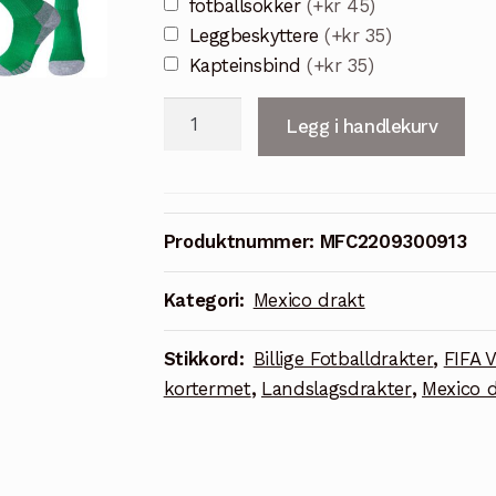
fotballsokker
(+kr 45)
Leggbeskyttere
(+kr 35)
Kapteinsbind
(+kr 35)
Mexico
Legg i handlekurv
Hjemmedrakt
FIFA
VM
2022
Produktnummer:
MFC2209300913
Grønn
Kortermet
Kategori:
Mexico drakt
+
Hvit
Stikkord:
Billige Fotballdrakter
,
FIFA 
Korte
kortermet
,
Landslagsdrakter
,
Mexico d
bukser
H.Lozano
22