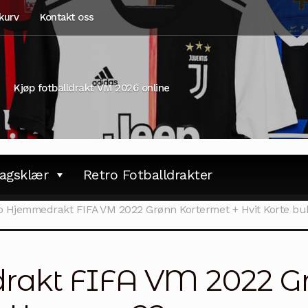
kurv
Kontakt oss
Kjøp fotballdrakt VM 2026 online
agsklær
Retro Fotballdrakter
o Hjemmedrakt FIFA VM 2022 Grønn Kortermet + Hvit Korte bu
akt FIFA VM 2022 Gr