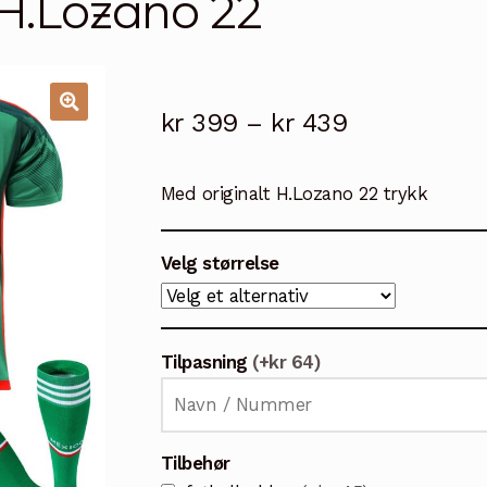
 H.Lozano 22
Prisområde
kr
399
–
kr
439
🔍
kr 399
Med originalt H.Lozano 22 trykk
til
kr 439
Velg størrelse
Tilpasning
(+kr 64)
Tilbehør