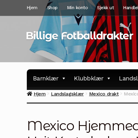
Hopp
Hopp
Hjem
Shop
Min konto
Sjekk ut
Handle
til
til
navigasjon
innhold
Billige Fotballdrakter
Barnklær
Klubbklær
Landsl
Hjem
Landslagsklær
Mexico drakt
Mexic
Mexico Hjemmedr