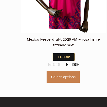
Mexico keeperdrakt 2026 VM – rosa herre
fotballdrakt
TILBUD!
Opprinnelig
Nåværende
kr
549
kr
389
pris
pris
Dette
Select options
var:
er:
produktet
kr 549.
kr 389.
har
flere
varianter.
Alternativene