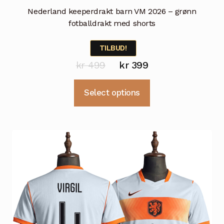
Nederland keeperdrakt barn VM 2026 – grønn
fotballdrakt med shorts
TILBUD!
Opprinnelig
Nåværende
kr
499
kr
399
pris
pris
Dette
Select options
var:
er:
produktet
kr 499.
kr 399.
har
flere
varianter.
Alternativene
kan
velges
på
produktsiden