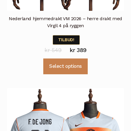
Nederland hjemmedrakt VM 2026 – herre drakt med
Virgil 4 på ryggen
TILBUD!
Opprinnelig
Nåværende
kr
549
kr
389
pris
pris
Dette
Select options
var:
er:
produktet
kr 549.
kr 389.
har
flere
varianter.
Alternativene
kan
velges
på