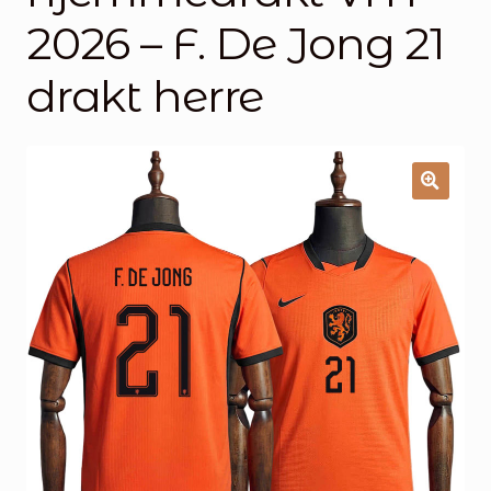
Handlekurv
2026 – F. De Jong 21
Kontakt oss
drakt herre
🔍