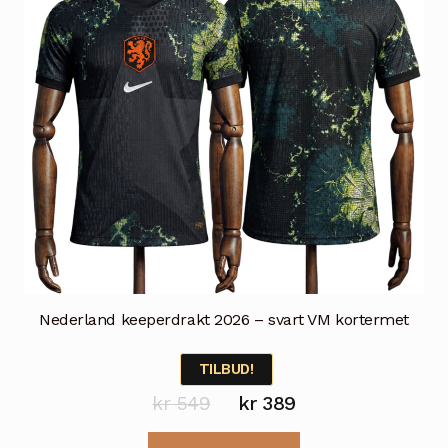
Nederland keeperdrakt 2026 – svart VM kortermet
TILBUD!
Opprinnelig
Nåværende
kr
549
kr
389
pris
pris
Dette