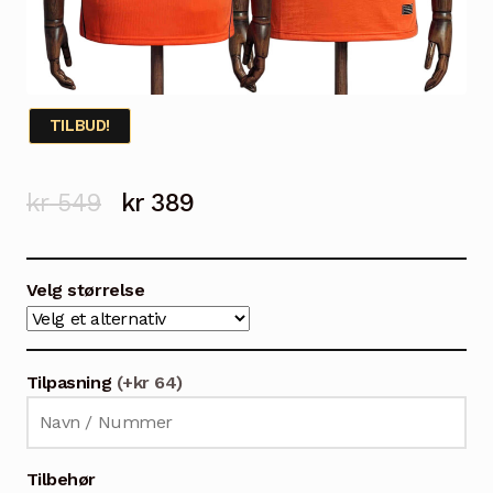
TILBUD!
Opprinnelig
Nåværende
kr
549
kr
389
pris
pris
var:
er:
Velg størrelse
kr 549.
kr 389.
Tilpasning
(+kr 64)
Tilbehør