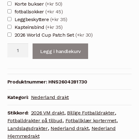
Korte bukser
(+kr 50)
fotballsokker
(+kr 45)
Leggbeskyttere
(+kr 35)
Kapteinsbind
(+kr 35)
2026 World Cup Patch Set
(+kr 30)
Nederland
Legg i handlekurv
hjemmedrakt
VM
2026
–
Produktnummer:
HNS2604281730
F.
De
Kategori:
Nederland drakt
Jong
21
Stikkord:
2026 VM drakt
,
Billige Fotballdrakter
,
drakt
Fotballdrakter på tilbud
,
Fotballklær kortermet
,
herre
Landslagsdrakter
,
Nederland drakt
,
Nederland
antall
Hjemmedrakt