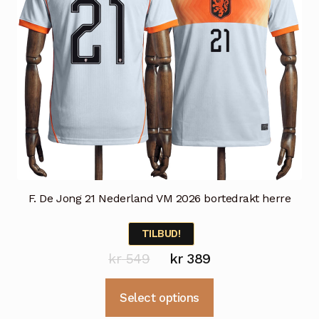
produktsiden
F. De Jong 21 Nederland VM 2026 bortedrakt herre
TILBUD!
Opprinnelig
Nåværende
kr
549
kr
389
pris
pris
Dette
Select options
var:
er:
produktet