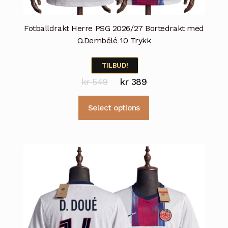
Fotballdrakt Herre PSG 2026/27 Bortedrakt med
O.Dembélé 10 Trykk
TILBUD!
Opprinnelig
Nåværende
kr
549
kr
389
pris
pris
Dette
Select options
var:
er:
produktet
kr 549.
kr 389.
har
flere
varianter.
Alternativene
kan
velges
på
produktsiden