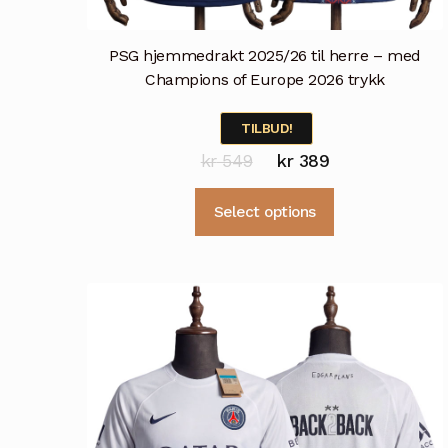
PSG hjemmedrakt 2025/26 til herre – med
Champions of Europe 2026 trykk
TILBUD!
Opprinnelig
Nåværende
kr
549
kr
389
pris
pris
Dette
Select options
var:
er:
produktet
kr 549.
kr 389.
har
flere
varianter.
Alternativene
kan
velges
på
produktsiden