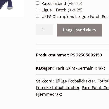
Kapteinsbind
(+kr 35)
Ligue 1 Patch
(+kr 25)
UEFA Champions League Patch Se
PSG
Legg i handlekurv
Hjemmedrakt
2025/26
Herre
Kortermet
Produktnummer:
PSG2505092153
Sett
med
Kategori:
Paris Saint-Germain drakt
Trøye
og
Stikkord:
Billige Fotballdrakter
,
Fotba
Shorts
Franske fotballklubber
,
Paris Saint-G
antall
Hjemmedrakt