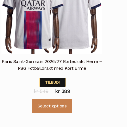
Paris Saint-Germain 2026/27 Bortedrakt Herre –
PSG Fotballdrakt med Kort Erme
TILBUD!
Opprinnelig
Nåværende
kr
549
kr
389
pris
pris
Dette
Select options
var:
er:
produktet
kr 549.
kr 389.
har
flere