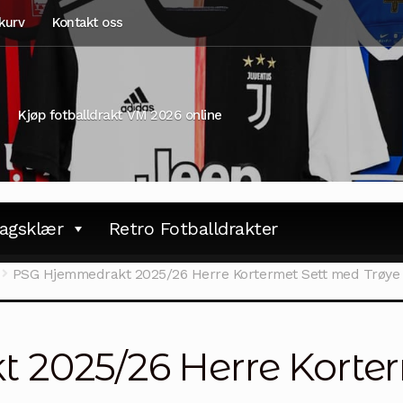
kurv
Kontakt oss
Kjøp fotballdrakt VM 2026 online
agsklær
Retro Fotballdrakter
PSG Hjemmedrakt 2025/26 Herre Kortermet Sett med Trøye 
2025/26 Herre Korte