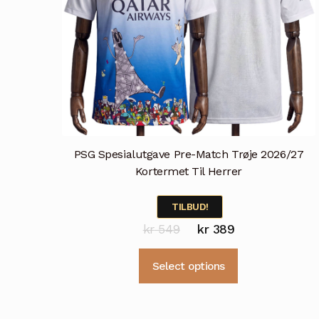
PSG Spesialutgave Pre-Match Trøje 2026/27
Kortermet Til Herrer
TILBUD!
Opprinnelig
Nåværende
kr
549
kr
389
pris
pris
Dette
Select options
var:
er:
produktet
kr 549.
kr 389.
har
flere