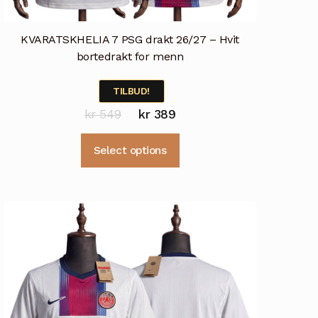
KVARATSKHELIA 7 PSG drakt 26/27 – Hvit
bortedrakt for menn
TILBUD!
Opprinnelig
Nåværende
kr
549
kr
389
pris
pris
Dette
Select options
var:
er:
produktet
kr 549.
kr 389.
har
flere
varianter.
Alternativene
kan
velges
på
produktsiden