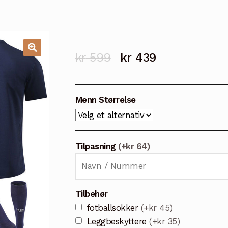
Opprinnelig
Nåværende
kr
599
kr
439
🔍
pris
pris
var:
er:
Menn Størrelse
kr 599.
kr 439.
Tilpasning
(+kr 64)
Tilbehør
fotballsokker
(+kr 45)
Leggbeskyttere
(+kr 35)