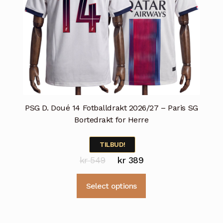
PSG D. Doué 14 Fotballdrakt 2026/27 – Paris SG
Bortedrakt for Herre
TILBUD!
Opprinnelig
Nåværende
kr
549
kr
389
pris
pris
Dette
Select options
var:
er:
produktet
kr 549.
kr 389.
har
flere