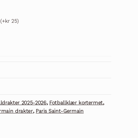
t
(+kr 25)
lldrakter 2025-2026
,
Fotballklær kortermet
,
ermain drakter
,
Paris Saint-Germain