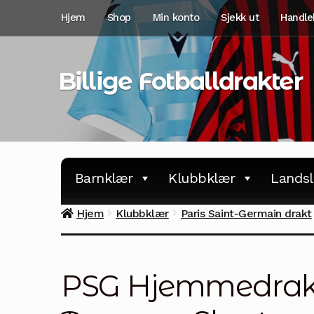
Hopp
Hopp
Hjem
Shop
Min konto
Sjekk ut
Handle
til
til
navigasjon
innhold
Billige Fotballdrakter
Barnklær
Klubbklær
Landsl
Hjem
Klubbklær
Paris Saint-Germain drakt
PSG Hjemmedrakt 