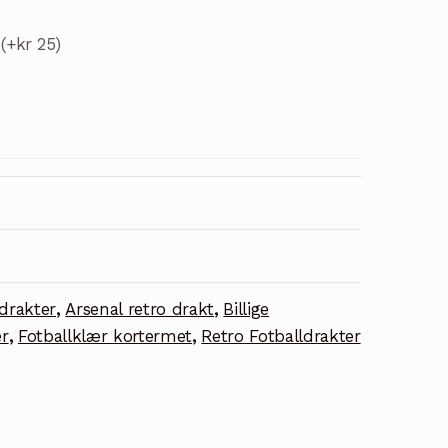
t
(+kr 25)
drakter
,
Arsenal retro drakt
,
Billige
er
,
Fotballklær kortermet
,
Retro Fotballdrakter