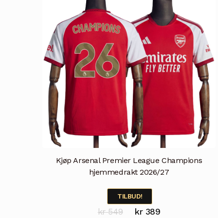
kan
velges
på
produktsiden
Kjøp Arsenal Premier League Champions
hjemmedrakt 2026/27
TILBUD!
Opprinnelig
Nåværende
kr
549
kr
389