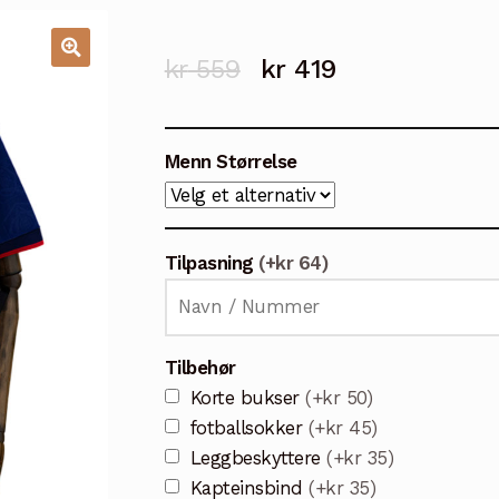
Opprinnelig
Nåværende
kr
559
kr
419
🔍
pris
pris
var:
er:
Menn Størrelse
kr 559.
kr 419.
Tilpasning
(+kr 64)
Tilbehør
Korte bukser
(+kr 50)
fotballsokker
(+kr 45)
Leggbeskyttere
(+kr 35)
Kapteinsbind
(+kr 35)