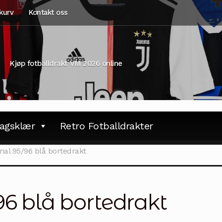
kurv
Kontakt oss
Kjøp fotballdrakt VM 2026 online
agsklær
Retro Fotballdrakter
nal 95/96 blå bortedrakt
96 blå bortedrakt