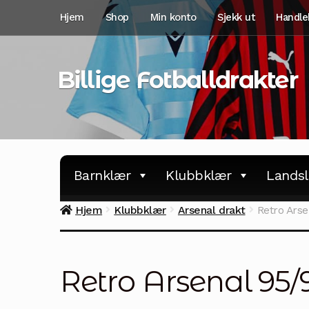
Hopp
Hopp
Hjem
Shop
Min konto
Sjekk ut
Handle
til
til
navigasjon
innhold
Billige Fotballdrakter
Barnklær
Klubbklær
Landsl
Hjem
Klubbklær
Arsenal drakt
Retro Arse
Retro Arsenal 95/