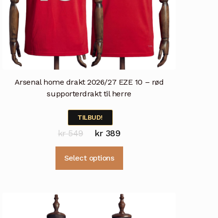
Arsenal home drakt 2026/27 EZE 10 – rød
supporterdrakt til herre
TILBUD!
Opprinnelig
Nåværende
kr
549
kr
389
pris
pris
Dette
Select options
var:
er:
produktet
kr 549.
kr 389.
har
flere
varianter.
Alternativene