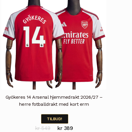
kan
velges
på
produktsiden
Gyökeres 14 Arsenal hjemmedrakt 2026/27 –
herre fotballdrakt med kort erm
TILBUD!
Opprinnelig
Nåværende
kr
549
kr
389