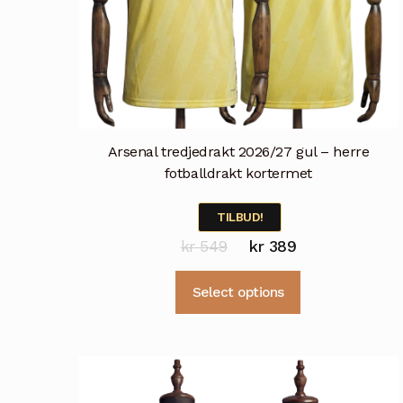
Arsenal tredjedrakt 2026/27 gul – herre
fotballdrakt kortermet
TILBUD!
Opprinnelig
Nåværende
kr
549
kr
389
pris
pris
Dette
Select options
var:
er:
produktet
kr 549.
kr 389.
har
flere
varianter.
Alternativene