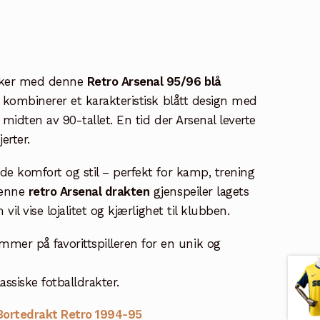
oker med denne
Retro Arsenal 95/96 blå
kombinerer et karakteristisk blått design med
a midten av 90-tallet. En tid der Arsenal leverte
erter.
åde komfort og stil – perfekt for kamp, trening
Denne
retro Arsenal drakten
gjenspeiler lagets
vil vise lojalitet og kjærlighet til klubben.
mer på favorittspilleren for en unik og
lassiske fotballdrakter.
 Bortedrakt Retro 1994-95