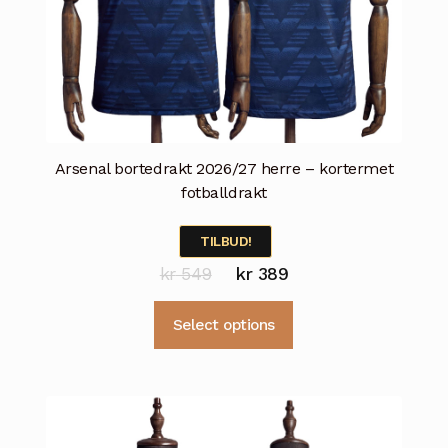
Arsenal bortedrakt 2026/27 herre – kortermet
fotballdrakt
TILBUD!
Opprinnelig
Nåværende
kr
549
kr
389
pris
pris
Dette
Select options
var:
er:
produktet
kr 549.
kr 389.
har
flere
varianter.
Alternativene