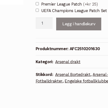
Premier League Patch
(+kr 25)
UEFA Champions League Patch Se
Retro
Legg i handlekurv
Arsenal
95/96
blå
bortedrakt
Produktnummer:
AFC2510201630
antall
Kategori:
Arsenal drakt
Stikkord:
Arsenal Bortedrakt
,
Arsenal 
Fotballdrakter
,
Engelske fotballklubb