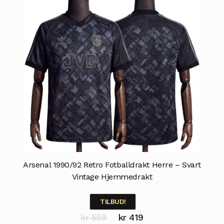
kan
velges
på
produktsiden
Arsenal 1990/92 Retro Fotballdrakt Herre – Svart
Vintage Hjemmedrakt
TILBUD!
Opprinnelig
Nåværende
kr
559
kr
419