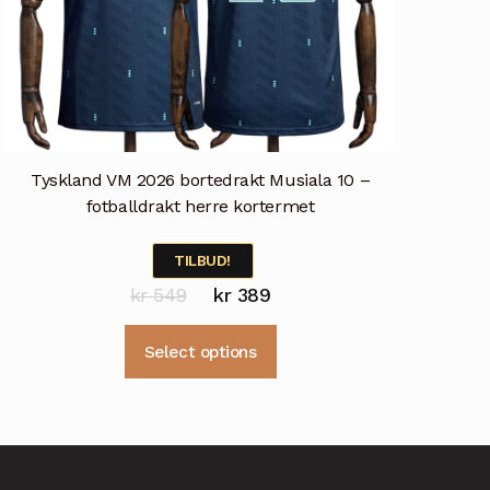
Tyskland VM 2026 bortedrakt Musiala 10 –
fotballdrakt herre kortermet
TILBUD!
Opprinnelig
Nåværende
kr
549
kr
389
pris
pris
Dette
Select options
var:
er:
produktet
kr 549.
kr 389.
har
flere
varianter.
Alternativene