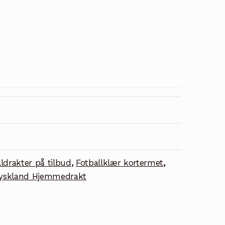
ldrakter på tilbud
,
Fotballklær kortermet
,
yskland Hjemmedrakt