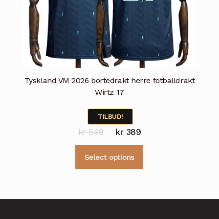
Tyskland VM 2026 bortedrakt herre fotballdrakt
Wirtz 17
TILBUD!
Opprinnelig
Nåværende
kr
549
kr
389
pris
pris
Dette
Select options
var:
er:
produktet
kr 549.
kr 389.
har
flere
varianter.
Alternativene