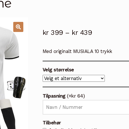
ne
Prisområde
kr
399
–
kr
439
🔍
kr 399
Med originalt MUSIALA 10 trykk
til
kr 439
Velg størrelse
Tilpasning
(+kr 64)
Tilbehør