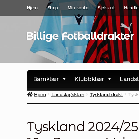
Hopp
Hopp
Hjem
Shop
Min konto
Sjekk ut
Handle
til
til
navigasjon
innhold
Billige Fotballdrakter
Barnklær
Klubbklær
Landsl
Hjem
Landslagsklær
Tyskland drakt
Tysk
Tyskland 2024/2