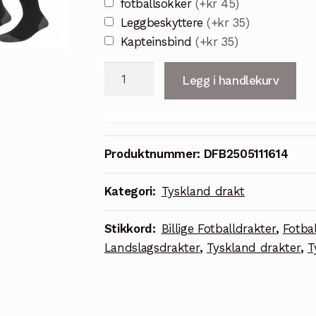
fotballsokker
(+kr 45)
Leggbeskyttere
(+kr 35)
Kapteinsbind
(+kr 35)
Tyskland
Legg i handlekurv
2024/25
125-
års
Jubileumsdrakt
Produktnummer:
DFB2505111614
med
MUSIALA
Kategori:
Tyskland drakt
10
-
Stikkord:
Billige Fotballdrakter
,
Fotbal
Barn
Landslagsdrakter
,
Tyskland drakter
,
T
og
Voksne
antall