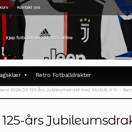
kurv
Kontakt oss
Kjøp fotballdrakt VM 2026 online
agsklær
Retro Fotballdrakter
land 2024/25 125-års Jubileumsdrakt med MUSIALA 10 – Bar
5 125-års Jubileumsd