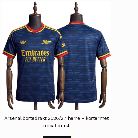
varianter.
Alternativene
kan
velges
på
produktsiden
Arsenal bortedrakt 2026/27 herre – kortermet
fotballdrakt