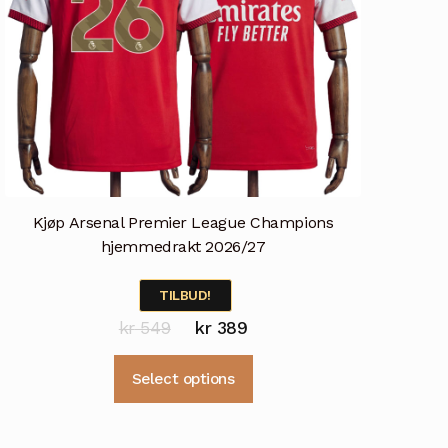
Kjøp Arsenal Premier League Champions
hjemmedrakt 2026/27
TILBUD!
Opprinnelig
Nåværende
kr
549
kr
389
pris
pris
Dette
Select options
var:
er:
produktet
kr 549.
kr 389.
har
flere