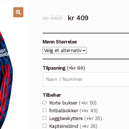
Opprinnelig
Nåværende
kr
569
kr
409
🔍
pris
pris
var:
er:
Menn Størrelse
kr 569.
kr 409.
Tilpasning
(+kr 64)
Tilbehør
Korte bukser
(+kr 50)
fotballsokker
(+kr 45)
Leggbeskyttere
(+kr 35)
Kapteinsbind
(+kr 35)