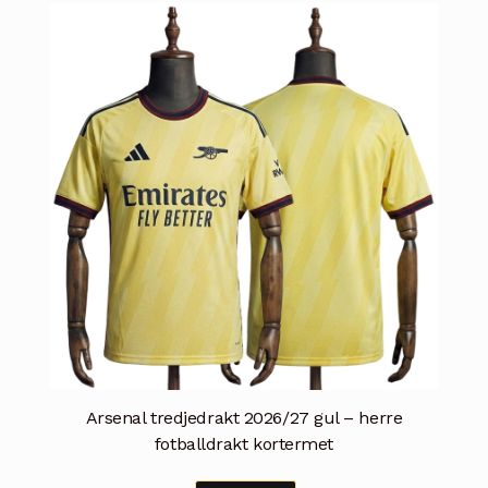
varianter.
Alternativene
kan
velges
på
produktsiden
Arsenal tredjedrakt 2026/27 gul – herre
fotballdrakt kortermet