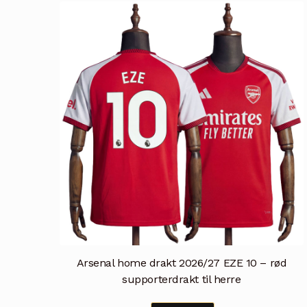
varianter.
Alternativene
kan
velges
på
produktsiden
Arsenal home drakt 2026/27 EZE 10 – rød
supporterdrakt til herre