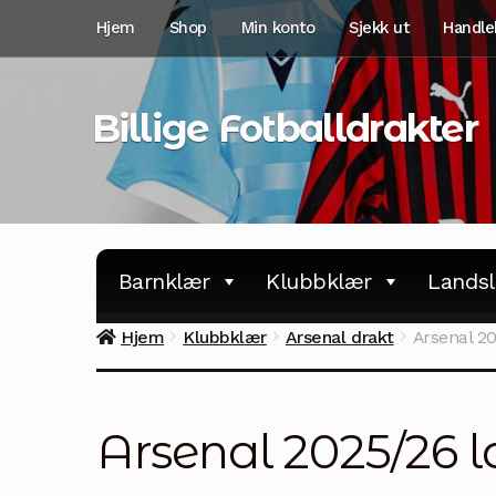
Hopp
Hopp
Hjem
Shop
Min konto
Sjekk ut
Handle
til
til
navigasjon
innhold
Billige Fotballdrakter
Barnklær
Klubbklær
Landsl
Hjem
Klubbklær
Arsenal drakt
Arsenal 2
Arsenal 2025/26 