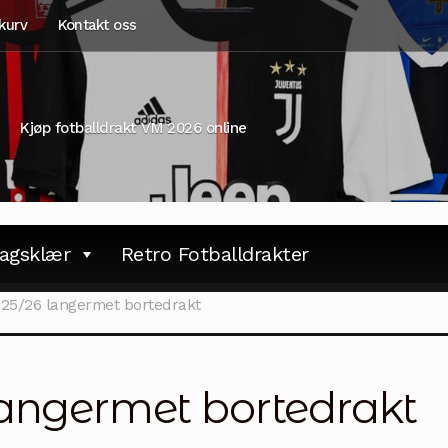
kurv
Kontakt oss
Kjøp fotballdrakt VM 2026 online
agsklær
Retro Fotballdrakter
025/26 langermet bortedrakt
langermet bortedrakt