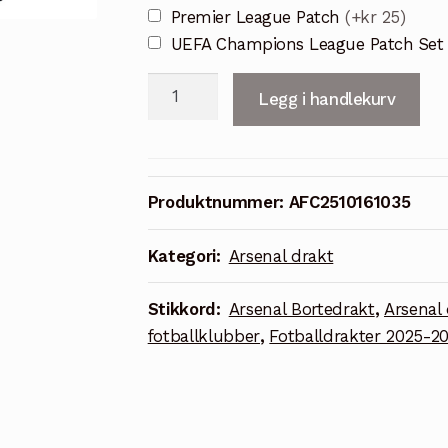
Premier League Patch
(+kr 25)
UEFA Champions League Patch Se
Arsenal
Legg i handlekurv
2025/26
langermet
bortedrakt
antall
Produktnummer:
AFC2510161035
Kategori:
Arsenal drakt
Stikkord:
Arsenal Bortedrakt
,
Arsenal 
fotballklubber
,
Fotballdrakter 2025-2