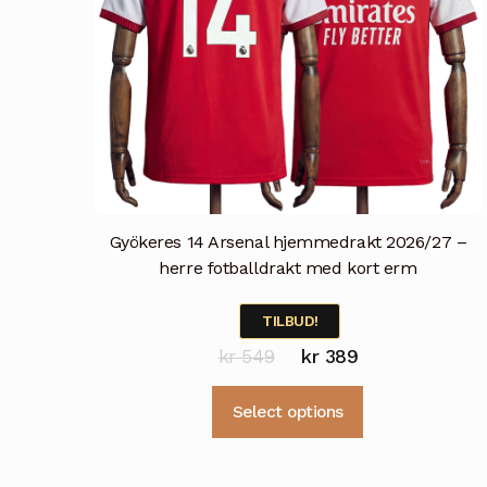
Gyökeres 14 Arsenal hjemmedrakt 2026/27 –
herre fotballdrakt med kort erm
TILBUD!
Opprinnelig
Nåværende
kr
549
kr
389
pris
pris
Dette
Select options
var:
er:
produktet
kr 549.
kr 389.
har
flere