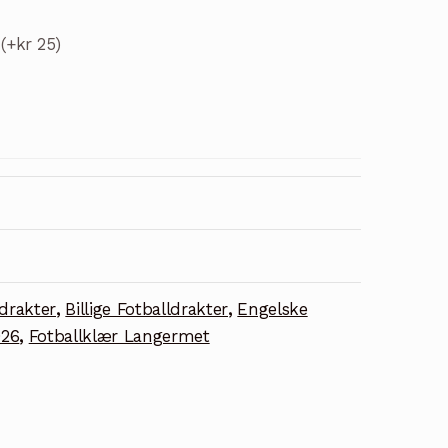
t
(+kr 25)
drakter
,
Billige Fotballdrakter
,
Engelske
026
,
Fotballklær Langermet