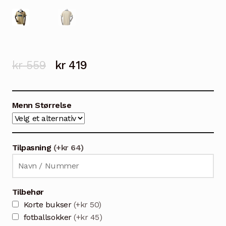
Opprinnelig
Nåværende
kr
559
kr
419
pris
pris
var:
er:
Menn Størrelse
kr 559.
kr 419.
Tilpasning
(+kr 64)
Tilbehør
Korte bukser
(+kr 50)
fotballsokker
(+kr 45)