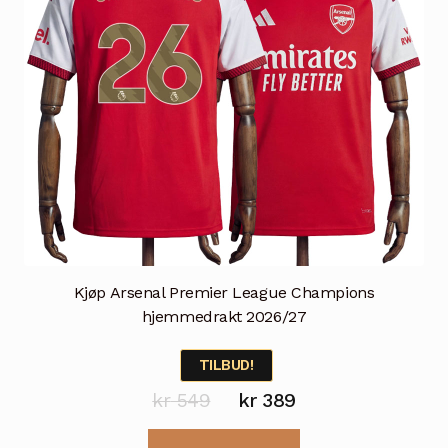
produktsiden
Kjøp Arsenal Premier League Champions
hjemmedrakt 2026/27
TILBUD!
Opprinnelig
Nåværende
kr
549
kr
389
pris
pris
Dette