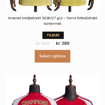
Arsenal tredjedrakt 2026/27 gul – herre fotballdrakt
kortermet
TILBUD!
Opprinnelig
Nåværende
kr
549
kr
389
pris
pris
Dette
Select options
var:
er:
produktet
kr 549.
kr 389.
har
flere
varianter.
Alternativene
kan
velges
på