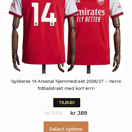
produktsiden
Gyökeres 14 Arsenal hjemmedrakt 2026/27 – herre
fotballdrakt med kort erm
TILBUD!
Opprinnelig
Nåværende
kr
549
kr
389
pris
pris
Dette
Select options
var:
er: