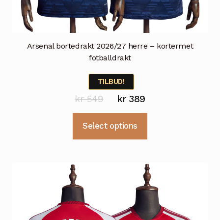
Arsenal bortedrakt 2026/27 herre – kortermet
fotballdrakt
TILBUD!
Opprinnelig
Nåværende
kr
549
kr
389
pris
pris
Dette
Select options
var:
er:
produktet
kr 549.
kr 389.
har
flere
varianter.
Alternativene
kan
velges