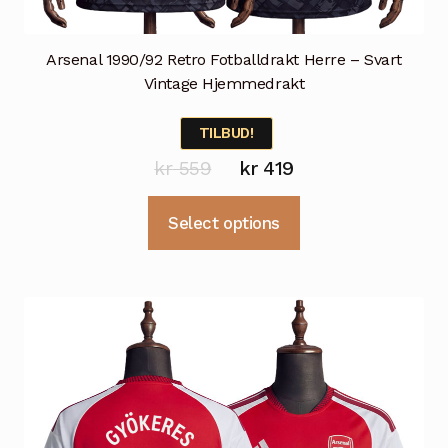
Arsenal 1990/92 Retro Fotballdrakt Herre – Svart
Vintage Hjemmedrakt
TILBUD!
Opprinnelig
Nåværende
kr
559
kr
419
pris
pris
Dette
Select options
var:
er:
produktet
kr 559.
kr 419.
har
flere
varianter.
Alternativene
kan
velges
på