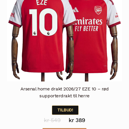
på
produktsiden
Arsenal home drakt 2026/27 EZE 10 – rød
supporterdrakt til herre
TILBUD!
Opprinnelig
Nåværende
kr
549
kr
389
pris
pris