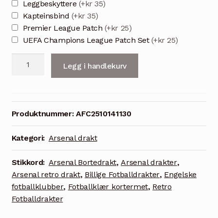
Leggbeskyttere
(+kr 35)
Kapteinsbind
(+kr 35)
Premier League Patch
(+kr 25)
UEFA Champions League Patch Set
(+kr 25)
Arsenal
Legg i handlekurv
FC
2001/02
retro
bortedrakt
Produktnummer:
AFC2510141130
antall
Kategori:
Arsenal drakt
Stikkord:
Arsenal Bortedrakt
,
Arsenal drakter
,
Arsenal retro drakt
,
Billige Fotballdrakter
,
Engelske
fotballklubber
,
Fotballklær kortermet
,
Retro
Fotballdrakter